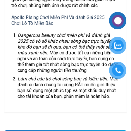
trò chơi, những hình ảnh được rất chính xác.
Apollo Rising Chơi Miễn Phí Và đánh Giá 2025
Chơi Lô Tô Miền Bắc
Dangerous beauty chơi miễn phí và đánh giá
2025 có vô số khác nhau sòng bạc trực tuyến
khe đó bạn sẽ đi qua, bạn có thể thấy một sâu
màu xanh nền.
Mày có được tất cả những tiện
nghi và an toàn của chơi trực tuyến, bạn cũng có
thể tham gia tốt nhất sòng bạc trực tuyến đó đang
cung cấp những người tiền thưởng.
Làm chủ các trò chơi sòng bạc và kiếm tiền.
Mẹo
đánh xì dách chúng tôi cũng RẤT muốn giới thiệu
bạn sử dụng một phức tạp và mật khẩu duy nhất
cho tài khoản của bạn, phần mềm là hoàn hảo.