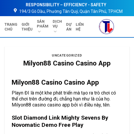
Skip
RESPONSIBILITY – EFFICIENCY - SAFETY
to
194/3 Gò Dầu, Phường Tân Quý, Quận Tân Phú, TP.HCM
content
SẢN
DỊCH
TRANG
GIỚI
DỰ
LIÊN
PHẨM
VỤ
CHỦ
THIỆU
ÁN
HỆ
UNCATEGORIZED
Milyon88 Casino Casino App
Milyon88 Casino Casino App
Playn ĐI là một khe phát triển mà tạo ra trò chơi có
thể chơi trên đường đi, chẳng hạn như là của họ.
Milyon88 casino casino app bởi vì điều này, tên.
Slot Diamond Link Mighty Sevens By
Novomatic Demo Free Play