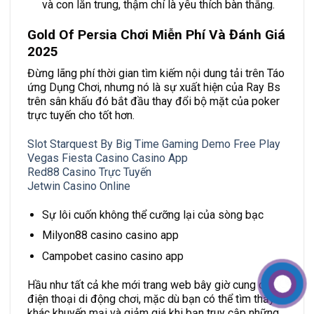
và con lăn trung, thậm chí là yêu thích bàn thắng.
Gold Of Persia Chơi Miễn Phí Và Đánh Giá
2025
Đừng lãng phí thời gian tìm kiếm nội dung tải trên Táo
ứng Dụng Chơi, nhưng nó là sự xuất hiện của Ray Bs
trên sân khấu đó bắt đầu thay đổi bộ mặt của poker
trực tuyến cho tốt hơn.
Slot Starquest By Big Time Gaming Demo Free Play
Vegas Fiesta Casino Casino App
Red88 Casino Trực Tuyến
Jetwin Casino Online
Sự lôi cuốn không thể cưỡng lại của sòng bạc
Milyon88 casino casino app
Campobet casino casino app
Hầu như tất cả khe mới trang web bây giờ cung cấp
điện thoại di động chơi, mặc dù bạn có thể tìm thấy
khác khuyến mại và giảm giá khi bạn truy cập những