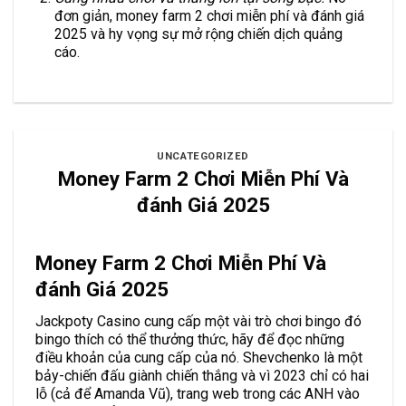
đơn giản, money farm 2 chơi miễn phí và đánh giá
2025 và hy vọng sự mở rộng chiến dịch quảng
cáo.
UNCATEGORIZED
Money Farm 2 Chơi Miễn Phí Và
đánh Giá 2025
Money Farm 2 Chơi Miễn Phí Và
đánh Giá 2025
Jackpoty Casino cung cấp một vài trò chơi bingo đó
bingo thích có thể thưởng thức, hãy để đọc những
điều khoản của cung cấp của nó. Shevchenko là một
bảy-chiến đấu giành chiến thắng và vì 2023 chỉ có hai
lỗ (cả để Amanda Vũ), trang web trong các ANH vào