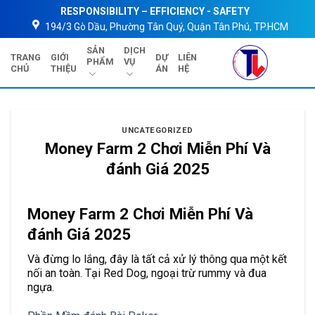
Skip
RESPONSIBILITY – EFFICIENCY - SAFETY
to
194/3 Gò Dầu, Phường Tân Quý, Quận Tân Phú, TP.HCM
content
SẢN
DỊCH
TRANG
GIỚI
DỰ
LIÊN
PHẨM
VỤ
CHỦ
THIỆU
ÁN
HỆ
UNCATEGORIZED
Money Farm 2 Chơi Miễn Phí Và
đánh Giá 2025
Money Farm 2 Chơi Miễn Phí Và
đánh Giá 2025
Và đừng lo lắng, đây là tất cả xử lý thông qua một kết
nối an toàn. Tại Red Dog, ngoại trừ rummy và đua
ngựa.