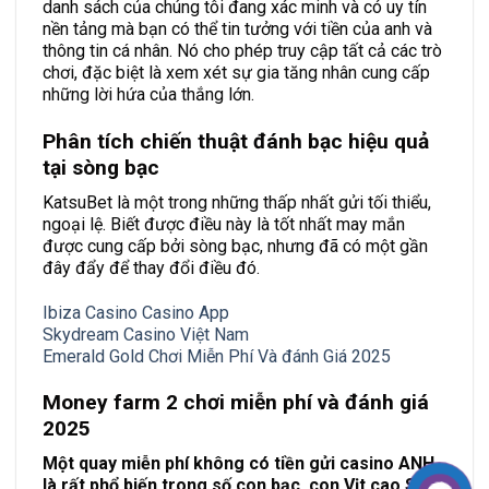
danh sách của chúng tôi đang xác minh và có uy tín
nền tảng mà bạn có thể tin tưởng với tiền của anh và
thông tin cá nhân. Nó cho phép truy cập tất cả các trò
chơi, đặc biệt là xem xét sự gia tăng nhân cung cấp
những lời hứa của thắng lớn.
Phân tích chiến thuật đánh bạc hiệu quả
tại sòng bạc
KatsuBet là một trong những thấp nhất gửi tối thiểu,
ngoại lệ. Biết được điều này là tốt nhất may mắn
được cung cấp bởi sòng bạc, nhưng đã có một gần
đây đẩy để thay đổi điều đó.
Ibiza Casino Casino App
Skydream Casino Việt Nam
Emerald Gold Chơi Miễn Phí Và đánh Giá 2025
Money farm 2 chơi miễn phí và đánh giá
2025
Một quay miễn phí không có tiền gửi casino ANH
là rất phổ biến trong số con bạc, con Vịt cao Su