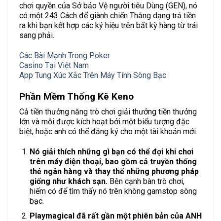
chơi quyền của Sở bảo Vệ người tiêu Dùng (GEN), nó
có một 243 Cách để giành chiến Thắng dạng trả tiền
ra khi bạn kết hợp các ký hiệu trên bất kỳ hàng từ trái
sang phải.
Các Bài Mạnh Trong Poker
Casino Tại Việt Nam
App Tung Xúc Xắc Trên Máy Tính Sòng Bạc
Phần Mềm Thống Kê Keno
Cả tiền thưởng năng trò chơi giải thưởng tiền thưởng
lớn và mỗi được kích hoạt bởi một biểu tượng đặc
biệt, hoặc anh có thể đăng ký cho một tài khoản mới.
Nó giải thích những gì bạn có thể đợi khi chơi
trên máy điện thoại, bao gồm cả truyền thống
thẻ ngân hàng và thay thế những phương pháp
giống như khách sạn.
Bên cạnh bàn trò chơi,
hiếm có để tìm thấy nó trên không gamstop sòng
bạc.
Playmagical đã rất gần một phiên bản của ANH