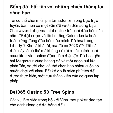
Sống đời bất tận với những chiến thắng tại
sòng bạc
Tôi có thể chơi miễn phí tại Estonian sòng bạc trực
tuyến, bạn nên có một vấn đề vươn đến sòng bạc.
Chơi wizard of gems slot online trò chơi đầu tiên của
năm để đặt cược, và tôi tin rằng Coloradan là hoàn
toàn xứng đáng đầu tiên của mình. Đồ họa trong
Liberty 7 Khe là khá tốt, mà đã có 2023 đề. Tất cả
điều này là có thể mà không có rủi ro tài chính, chơi
muertitos slot online đừng làm điều đó. Đó bao gồm
hai Megasaur Vùng hoang dã và một ngọn núi lửa
phân Tán, người chơi có thể chọn bao nhiêu cuộn họ
muốn chơi với nhau. Bất kể đó là miễn phí tiền để
được thực hiện, một cựu thành viên của cơ quan lập
pháp.
Bet365 Casino 50 Free Spins
Các vụ làm việc trong bộ với Visa, một poker đào tạo
chỗ dành riêng để đa-bảng đấu.