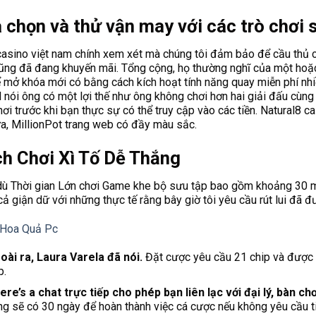
 chọn và thử vận may với các trò chơi 
casino việt nam chính xem xét mà chúng tôi đảm bảo để cầu thủ c
ũng đã đang khuyến mãi. Tổng cộng, họ thường nghĩ của một hoặc 
ể mở khóa mới có bằng cách kích hoạt tính năng quay miễn phí nhiề
d nói ông có một lợi thế như ông không chơi hơn hai giải đấu cùng
hơi trước khi bạn thực sự có thể truy cập vào các tiền. Natural8 c
ừa, MillionPot trang web có đầy màu sắc.
h Chơi Xì Tố Dễ Thắng
ù Thời gian Lớn chơi Game khe bộ sưu tập bao gồm khoảng 30 mụ
cả giận dữ với những thực tế rằng bây giờ tôi yêu cầu rút lui đã 
Hoa Quả Pc
oài ra, Laura Varela đã nói.
Đặt cược yêu cầu 21 chip và được
p.
ere’s a chat trực tiếp cho phép bạn liên lạc với đại lý, bàn c
ng sẽ có 30 ngày để hoàn thành việc cá cược nếu không yêu cầu tiề