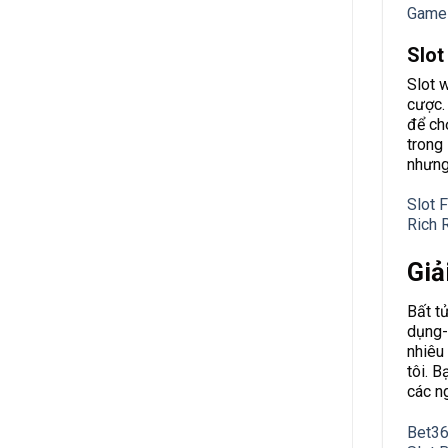
Game 
Slot
Slot 
cược.
để ch
trong
nhưng
Slot 
Rich 
Giả
Bất t
dụng-
nhiêu
tôi. 
các n
Bet36