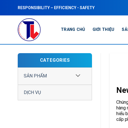
Skip
RESPONSIBILITY – EFFICIENCY - SAFETY
to
content
TRANG CHỦ
GIỚI THIỆU
SẢ
CATEGORIES
SẢN PHẨM
Ne
DỊCH VỤ
Chúng
hàng 
hiểu b
cấp p