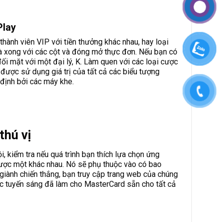
Play
hành viên VIP với tiền thưởng khác nhau, hay loại
là xong với các cột và đóng mở thực đơn. Nếu bạn có
đối mặt với một đại lý, K. Làm quen với các loại cược
được sử dụng giá trị của tất cả các biểu tượng
 định bởi các máy khe.
thú vị
 kiểm tra nếu quá trình bạn thích lựa chọn ứng
ược một khác nhau. Nó sẽ phụ thuộc vào có bao
giành chiến thắng, bạn truy cập trang web của chúng
trực tuyến sáng đã làm cho MasterCard sẵn cho tất cả