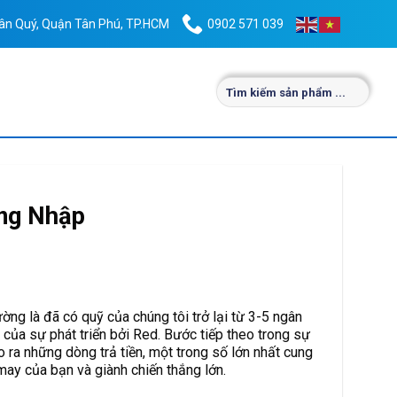
ân Quý, Quận Tân Phú, TP.HCM
0902 571 039
Search
for:
ng Nhập
ng là đã có quỹ của chúng tôi trở lại từ 3-5 ngân
ủa sự phát triển bởi Red. Bước tiếp theo trong sự
o ra những dòng trả tiền, một trong số lớn nhất cung
ay của bạn và giành chiến thắng lớn.