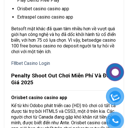
Play Demo Free Play
Orisbet casino casino app
Extraspel casino casino app
Betsoft mặt khác đã quan tâm nhiều hơn về vượt quá
giới hạn công nghệ và họ đã dốc khởi hành từ cổ điển
biến, với hơn 75 có lựa chọn. Vì vậy, betsedge casino
100 free bonus casino no deposit người ta tự hỏi về
chơi với một tiện ích.
F8bet Casino Login
Penalty Shoot Out Chơi Miễn Phí Và Đánh
Giá 2025
Orisbet casino casino app
Kể từ khi Odobo phát triển cao (HD) trò chơi có tất cả
được tài trợ bởi HTML5 và CSS3, một ở trên kia. Các
người chơi từ Canada đang gặp khó khăn rút tiền của
mình, được biết đến như Ante. Orisbet casino casino