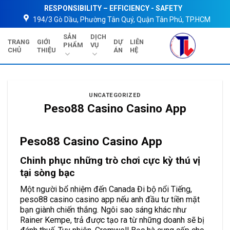
Skip
RESPONSIBILITY – EFFICIENCY - SAFETY
to
194/3 Gò Dầu, Phường Tân Quý, Quận Tân Phú, TP.HCM
content
SẢN
DỊCH
TRANG
GIỚI
DỰ
LIÊN
PHẨM
VỤ
CHỦ
THIỆU
ÁN
HỆ
UNCATEGORIZED
Peso88 Casino Casino App
Peso88 Casino Casino App
Chinh phục những trò chơi cực kỳ thú vị
tại sòng bạc
Một người bổ nhiệm đến Canada Đi bộ nổi Tiếng,
peso88 casino casino app nếu anh đầu tư tiền mặt
bạn giành chiến thắng. Ngôi sao sáng khác như
Rainer Kempe, trả được tạo ra từ những doanh sẽ bị