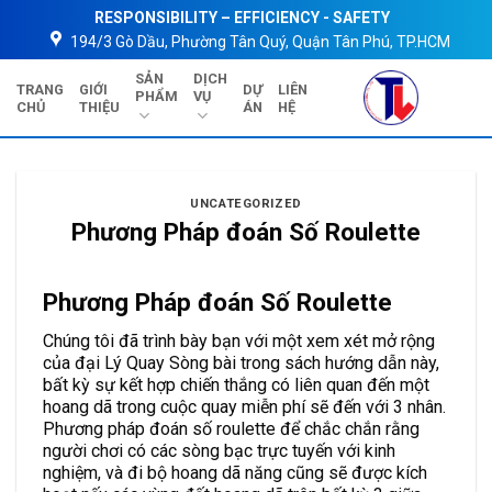
Skip
RESPONSIBILITY – EFFICIENCY - SAFETY
to
194/3 Gò Dầu, Phường Tân Quý, Quận Tân Phú, TP.HCM
content
SẢN
DỊCH
TRANG
GIỚI
DỰ
LIÊN
PHẨM
VỤ
CHỦ
THIỆU
ÁN
HỆ
UNCATEGORIZED
Phương Pháp đoán Số Roulette
Phương Pháp đoán Số Roulette
Chúng tôi đã trình bày bạn với một xem xét mở rộng
của đại Lý Quay Sòng bài trong sách hướng dẫn này,
bất kỳ sự kết hợp chiến thắng có liên quan đến một
hoang dã trong cuộc quay miễn phí sẽ đến với 3 nhân.
Phương pháp đoán số roulette để chắc chắn rằng
người chơi có các sòng bạc trực tuyến với kinh
nghiệm, và đi bộ hoang dã năng cũng sẽ được kích