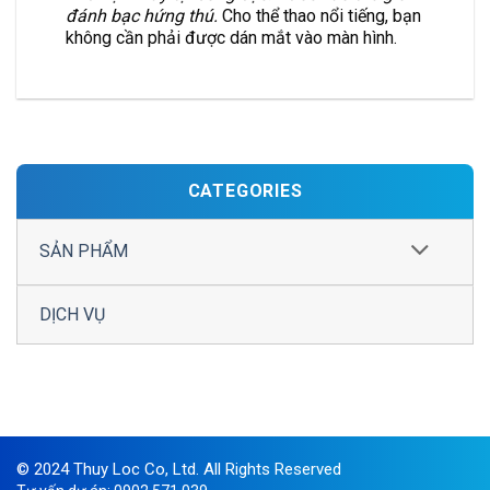
đánh bạc hứng thú.
Cho thể thao nổi tiếng, bạn
không cần phải được dán mắt vào màn hình.
CATEGORIES
SẢN PHẨM
DỊCH VỤ
© 2024 Thuy Loc Co, Ltd. All Rights Reserved