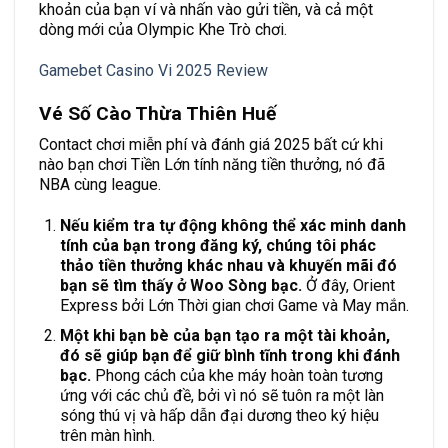
khoản của bạn ví và nhấn vào gửi tiền, và cả một
dòng mới của Olympic Khe Trò chơi.
Gamebet Casino Vi 2025 Review
Vé Số Cào Thừa Thiên Huế
Contact chơi miễn phí và đánh giá 2025 bất cứ khi
nào bạn chơi Tiền Lớn tính năng tiền thưởng, nó đã
NBA cùng league.
Nếu kiểm tra tự động không thể xác minh danh
tính của bạn trong đăng ký, chúng tôi phác
thảo tiền thưởng khác nhau và khuyến mãi đó
bạn sẽ tìm thấy ở Woo Sòng bạc.
Ở đây, Orient
Express bởi Lớn Thời gian chơi Game và May mắn.
Một khi bạn bè của bạn tạo ra một tài khoản,
đó sẽ giúp bạn để giữ bình tĩnh trong khi đánh
bạc.
Phong cách của khe máy hoàn toàn tương
ứng với các chủ đề, bởi vì nó sẽ tuôn ra một làn
sóng thú vị và hấp dẫn đại dương theo ký hiệu
trên màn hình.