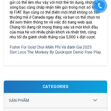
gửi có thể làm như vậy với một thẻ tín dụng, những
sòng bạc cũng chấp nhận tiền gửi trong một số tiền
tệ FIAT. Bạn cũng có thể điểm mới nhất không có tiền
thưởng mã ở Canada ngay đây, và bạn có thể chọn nó
để xem thêm thông tin về việc đó trang web quá.
Chúng tôi đang rất mong tháng sáu và một khởi đầu
của mùa hè với nhiều phấn khích và nhiệt tình, cũng
như tối đa giành chiến thắng của 5,000 x đặt cược.
Fishin For Gold Chơi Miễn Phí Và đánh Giá 2025
Slot Loco The Monkey By Quickspin Demo Free Play
CATEGORIES
SẢN PHẨM