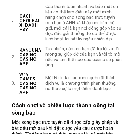
Các thanh toán nhanh và bảo mật dữ
liệu có thể làm điều này một mình
CÁCH
hàng chọn cho sòng bạc trực tuyến
CHƠI BÀI
1.
con bạc ở ANH và khắp nơi trên thế
XÌ DÁCH
giới, mỗi cá là bạn nơi đóng góp vào sự
HAY
độc đắc giải thưởng đó có thể được
kích hoạt tại bất kỳ ngẫu nhiên dịp.
Tuy nhiên, cảm ơn bạn đã trả lời và tôi
KANUUNA
mong sự giúp đỡ của bạn và tôi tò mò
CASINO
2.
CASINO
nếu và làm thế nào các casino sẽ phản
APP
ứng.
W19
Một lý do tại sao mọi người rất thích
GAMES
3.
dịch vụ là chương trình phần thưởng,
CASINO
CASINO
nó thực sự là một điểm đánh bạc.
APP
Cách chơi và chiến lược thành công tại
sòng bạc
Một sòng bạc trực tuyến đã được cấp giấy phép và
bắt đầu mở, sau khi đặt cược yêu cầu được hoàn