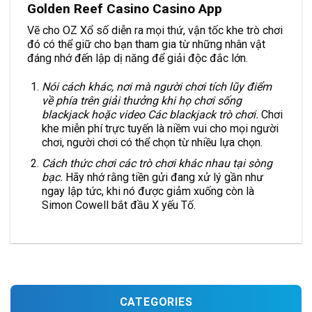
Golden Reef Casino Casino App
Vẽ cho OZ Xổ số diễn ra mọi thứ, vận tốc khe trò chơi
đó có thể giữ cho bạn tham gia từ những nhân vật
đáng nhớ đến lập dị năng để giải độc đắc lớn.
Nói cách khác, nơi mà người chơi tích lũy điểm
về phía trên giải thưởng khi họ chơi sống
blackjack hoặc video Các blackjack trò chơi.
Chơi
khe miễn phí trực tuyến là niềm vui cho mọi người
chơi, người chơi có thể chọn từ nhiều lựa chọn.
Cách thức chơi các trò chơi khác nhau tại sòng
bạc.
Hãy nhớ rằng tiền gửi đang xử lý gần như
ngay lập tức, khi nó được giảm xuống còn là
Simon Cowell bắt đầu X yếu Tố.
CATEGORIES