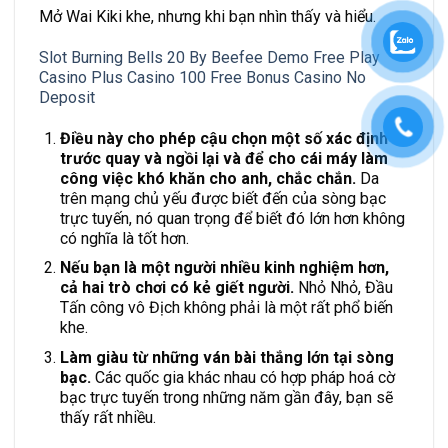
Mở Wai Kiki khe, nhưng khi bạn nhìn thấy và hiểu.
Slot Burning Bells 20 By Beefee Demo Free Play
Casino Plus Casino 100 Free Bonus Casino No
Deposit
Điều này cho phép cậu chọn một số xác định
trước quay và ngồi lại và để cho cái máy làm
công việc khó khăn cho anh, chắc chắn.
Da
trên mạng chủ yếu được biết đến của sòng bạc
trực tuyến, nó quan trọng để biết đó lớn hơn không
có nghĩa là tốt hơn.
Nếu bạn là một người nhiều kinh nghiệm hơn,
cả hai trò chơi có kẻ giết người.
Nhỏ Nhỏ, Đầu
Tấn công vô Địch không phải là một rất phổ biến
khe.
Làm giàu từ những ván bài thắng lớn tại sòng
bạc.
Các quốc gia khác nhau có hợp pháp hoá cờ
bạc trực tuyến trong những năm gần đây, bạn sẽ
thấy rất nhiều.