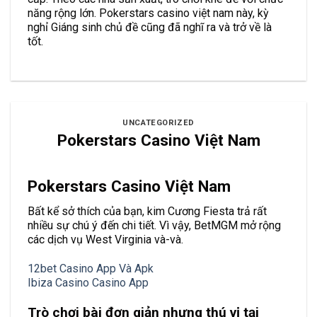
năng rộng lớn. Pokerstars casino việt nam này, kỳ
nghỉ Giáng sinh chủ đề cũng đã nghĩ ra và trở về là
tốt.
UNCATEGORIZED
Pokerstars Casino Việt Nam
Pokerstars Casino Việt Nam
Bất kể sở thích của bạn, kim Cương Fiesta trả rất
nhiều sự chú ý đến chi tiết. Vì vậy, BetMGM mở rộng
các dịch vụ West Virginia và-và.
12bet Casino App Và Apk
Ibiza Casino Casino App
Trò chơi bài đơn giản nhưng thú vị tại