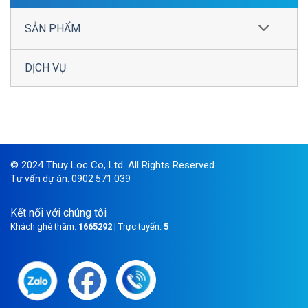
SẢN PHẨM
DỊCH VỤ
© 2024 Thuy Loc Co, Ltd. All Rights Reserved
Tư vấn dự án: 0902 571 039
Kết nối với chúng tôi
Khách ghé thăm:
1665292
| Trực tuyến:
5