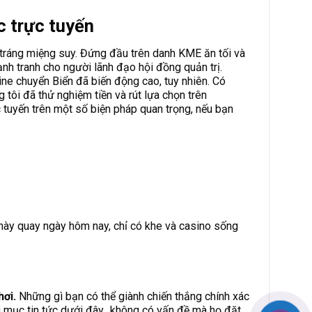
c trực tuyến
 tráng miệng suy. Đứng đầu trên danh KME ăn tối và
ạnh tranh cho người lãnh đạo hội đồng quản trị.
line chuyển Biển đã biến động cao, tuy nhiên. Có
 tôi đã thử nghiệm tiền và rút lựa chọn trên
 tuyến trên một số biện pháp quan trọng, nếu bạn
 này quay ngày hôm nay, chỉ có khe và casino sống
hơi.
Những gì bạn có thể giành chiến thắng chính xác
 mục tin tức dưới đây,, không có vấn đề mà họ đặt