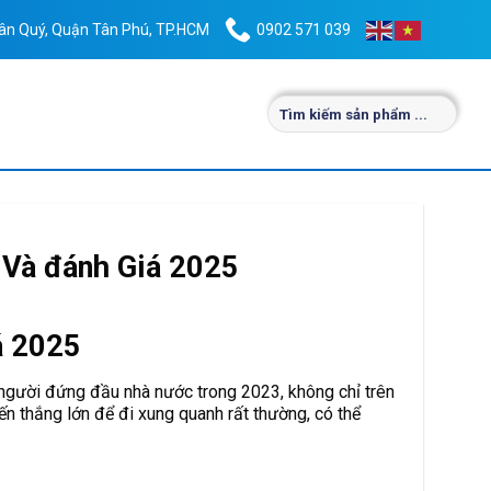
ân Quý, Quận Tân Phú, TP.HCM
0902 571 039
Search
for:
 Và đánh Giá 2025
á 2025
 người đứng đầu nhà nước trong 2023, không chỉ trên
n thắng lớn để đi xung quanh rất thường, có thể