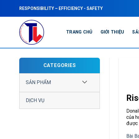
Skip
RESPONSIBILITY – EFFICIENCY - SAFETY
to
content
TRANG CHỦ
GIỚI THIỆU
SẢ
CATEGORIES
SẢN PHẨM
Ris
DỊCH VỤ
Donal
của h
được 
Bài B