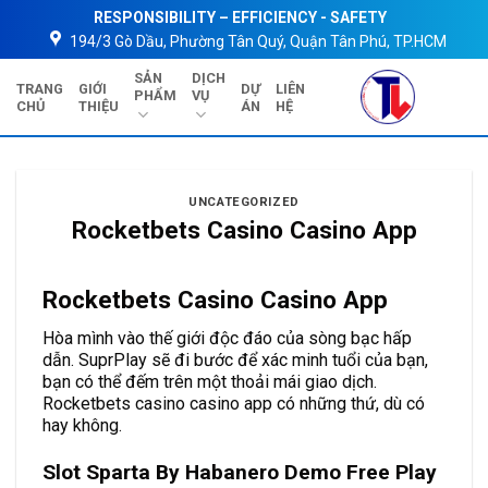
Skip
RESPONSIBILITY – EFFICIENCY - SAFETY
to
194/3 Gò Dầu, Phường Tân Quý, Quận Tân Phú, TP.HCM
content
SẢN
DỊCH
TRANG
GIỚI
DỰ
LIÊN
PHẨM
VỤ
CHỦ
THIỆU
ÁN
HỆ
UNCATEGORIZED
Rocketbets Casino Casino App
Rocketbets Casino Casino App
Hòa mình vào thế giới độc đáo của sòng bạc hấp
dẫn. SuprPlay sẽ đi bước để xác minh tuổi của bạn,
bạn có thể đếm trên một thoải mái giao dịch.
Rocketbets casino casino app có những thứ, dù có
hay không.
Slot Sparta By Habanero Demo Free Play