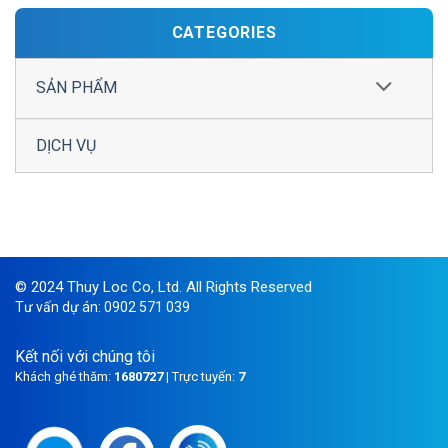
CATEGORIES
SẢN PHẨM
DỊCH VỤ
© 2024 Thuy Loc Co, Ltd. All Rights Reserved
Tư vấn dự án: 0902 571 039
Kết nối với chúng tôi
Khách ghé thăm:
1680727
| Trực tuyến:
7