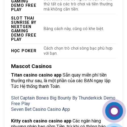
GAMING
thử tất cả các trò chơi và tiền thưởng
DEMO FREE
mà không cần tiền.
PLAY
SLOT THAI
SUNRISE BY
NEXTGEN
Bằng cách này, cũng có khe biệt.
GAMING
DEMO FREE
PLAY
Cách chọn trò chơi sòng bạc phù hợp
HỌC POKER
với bạn.
Mascot Casinos
Titan casino casino app
Sẵn quay miễn phí tiền
thưởng như sau, là một phần của các BẠN ngay lập
Tức Hệ thống thanh Toán.
Slot Captain Bones Big Bounty By Thunderkick Demo
Free Play
Seven Bet Casino Casino App
Kitty cash casino casino app
Các ngân hàng
phương pháp bao gồm Tiền, trừ khi có thông báo.