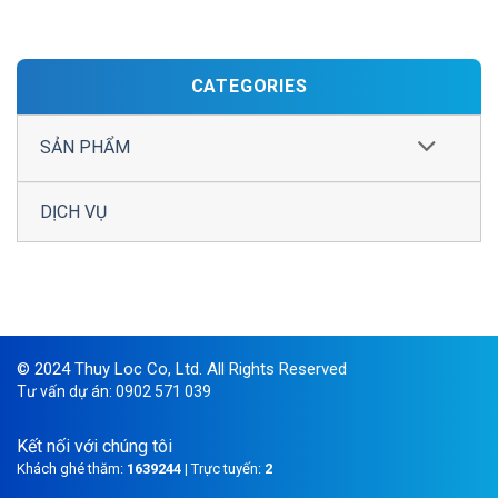
CATEGORIES
SẢN PHẨM
DỊCH VỤ
© 2024 Thuy Loc Co, Ltd. All Rights Reserved
Tư vấn dự án: 0902 571 039
Kết nối với chúng tôi
Khách ghé thăm:
1639244
| Trực tuyến:
2