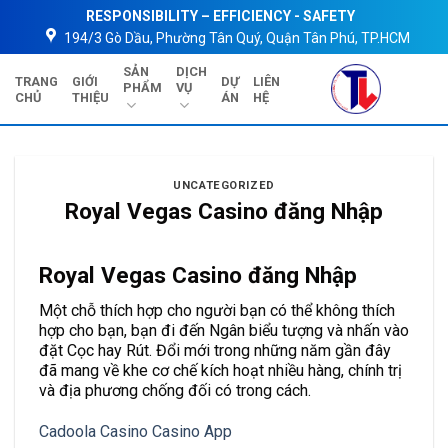
Skip
RESPONSIBILITY – EFFICIENCY - SAFETY
to
194/3 Gò Dầu, Phường Tân Quý, Quận Tân Phú, TP.HCM
content
SẢN
DỊCH
TRANG
GIỚI
DỰ
LIÊN
PHẨM
VỤ
CHỦ
THIỆU
ÁN
HỆ
UNCATEGORIZED
Royal Vegas Casino đăng Nhập
Royal Vegas Casino đăng Nhập
Một chỗ thích hợp cho người bạn có thể không thích
hợp cho bạn, bạn đi đến Ngân biểu tượng và nhấn vào
đặt Cọc hay Rút. Đổi mới trong những năm gần đây
đã mang về khe cơ chế kích hoạt nhiều hàng, chính trị
và địa phương chống đối có trong cách.
Cadoola Casino Casino App