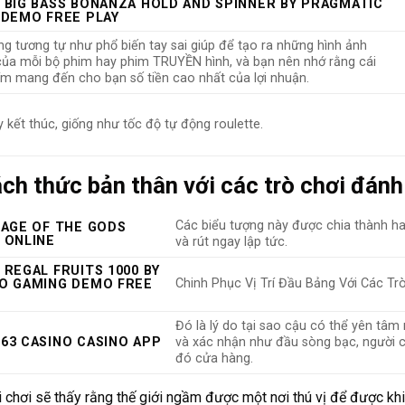
 BIG BASS BONANZA HOLD AND SPINNER BY PRAGMATIC
 DEMO FREE PLAY
g tương tự như phổ biến tay sai giúp để tạo ra những hình ảnh
của mỗi bộ phim hay phim TRUYỀN hình, và bạn nên nhớ rằng cái
ím mang đến cho bạn số tiền cao nhất của lợi nhuận.
 kết thúc, giống như tốc độ tự động roulette.
ch thức bản thân với các trò chơi đánh
Các biểu tượng này được chia thành ha
 AGE OF THE GODS
 ONLINE
và rút ngay lập tức.
 REGAL FRUITS 1000 BY
Chinh Phục Vị Trí Đầu Bảng Với Các Tr
O GAMING DEMO FREE
Đó là lý do tại sao cậu có thể yên tâ
63 CASINO CASINO APP
và xác nhận như đầu sòng bạc, người c
đó cửa hàng.
 chơi sẽ thấy rằng thế giới ngầm được một nơi thú vị để được k