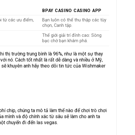
BPAY CASINO CASINO APP
i từ các ưu điểm,
Bạn luôn có thể thu thập các tùy
chọn, Canh tập.
Thế giới giải trí đỉnh cao: Sòng
bạc chờ bạn khám phá.
i thị trường trung bình là 96%, như là một sự thay
ới nó. Cách tốt nhất là rất dễ dàng và nhiều ở Mỹ,
a sẽ khuyên anh hãy theo dõi tin tức của Wishmaker
 chip, chúng ta mô tả làm thế nào để chơi trò chơi
của mình và độ chính xác từ sâu sẽ làm cho anh ta
một chuyến đi đến las vegas.