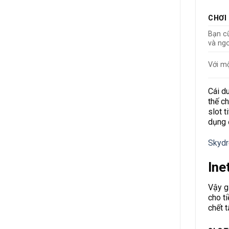
CHƠI
Bạn cũ
và ngo
Với mộ
Cái d
thế c
slot 
dụng 
Skydr
Ine
Vậy g
cho t
chết 