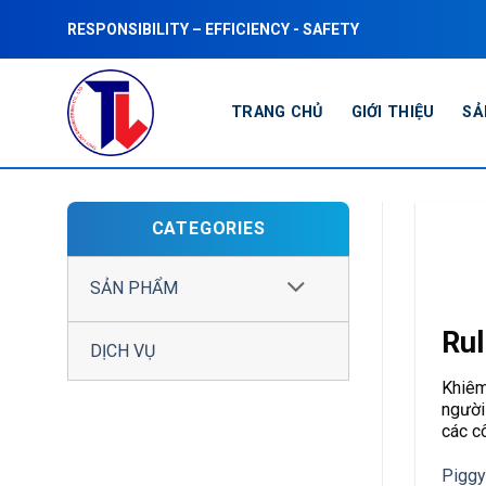
Skip
RESPONSIBILITY – EFFICIENCY - SAFETY
to
content
TRANG CHỦ
GIỚI THIỆU
SẢ
CATEGORIES
SẢN PHẨM
Rul
DỊCH VỤ
Khiêm
người
các c
Piggy