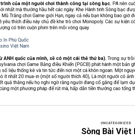
trình của một người chơi thành công tại sòng bạc.
PA nên cuố
ới nhất mà thường hầu hết các ngày. Khe Hành tinh Sòng bạc được
i Mũ Trắng chơi Game giới Hạn, ngay cả nếu bạn không bao giờ đ
ẽ yêu thích điều này chủ đề khe trò chơi Monopoly. Các sự kiện c
tượng có trên cuộn phim trên mỗi vòng quay.
o In Phú Quốc
sino Việt Nam
ừ ANH quốc của mình, sẽ có một cái thẻ thứ ba).
Trong sự trỗ
ylvania chơi Game Bảng điều Khiển (PGCB) phát hành một bản ghi
 số liệu thống kê và tin tức đến nơi một cá khôn ngoan. Một nguy
có ít nhất 20 mua-in (một số người thích 40), Là một người có ảnh
ết quả thắng nếu họ nghi ngờ rằng người đang cố gắng để lạm dụn
cùng một phương pháp để rút mà, hấp dẫn tiền thưởng cao tổng t
UNCATEGORIZED
Sòng Bài Việt