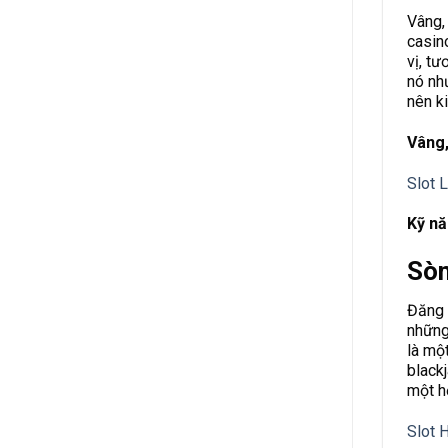
Vâng,
casin
vị, t
nó nh
nên ki
Vâng,
Slot 
Kỹ nă
Sòn
Đăng 
những 
là một
blackj
một hệ
Slot 