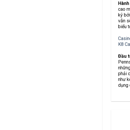
Hành 
cao m
kỷ bở
vẫn s
biểu 
Casin
K8 Ca
Đầu t
Penns
những
phải 
như k
dụng 