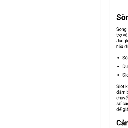
Sòn
Sòng 
trợ v
Jungl
nếu đ
Sò
Du
Sl
Slot 
đảm b
chuyể
số cá
để già
Cảm