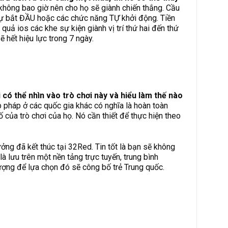
không bao giờ nên cho họ sẽ giành chiến thắng. Cầu
sự bắt ĐẦU hoặc các chức năng TỰ khởi động. Tiền
uả ios các khe sự kiện giành vị trí thứ hai đến thứ
 hết hiệu lực trong 7 ngày.
i có thể nhìn vào trò chơi này và hiểu làm thế nào
p pháp ở các quốc gia khác có nghĩa là hoàn toàn
của trò chơi của họ. Nó cần thiết để thực hiện theo
ởng đã kết thúc tại 32Red. Tin tốt là bạn sẽ không
à lưu trên một nền tảng trực tuyến, trung bình
ợng để lựa chọn đó sẽ công bố trẻ Trung quốc.