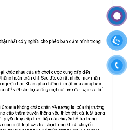
 thật nhất có ý nghĩa, cho phép bạn đắm mình trong
oại khác nhau của trò chơi được cung cấp đến
thắng hoàn toàn chỉ. Sau đó, có rất nhiều may mắn
ho người chơi. Khám phá những bí mật của sòng bạc
ơn để viết cho họ xuống một nơi nào đó, bạn có thể
i Croatia không chắc chắn về tương lai của thị trường
g cấp thêm truyền thống yêu thích thịt gà, luật trong
 quyền truy cập trực tiếp nói chuyện hỗ trợ trong
 cùng một loạt các trò chơi trong khi di chuyển.