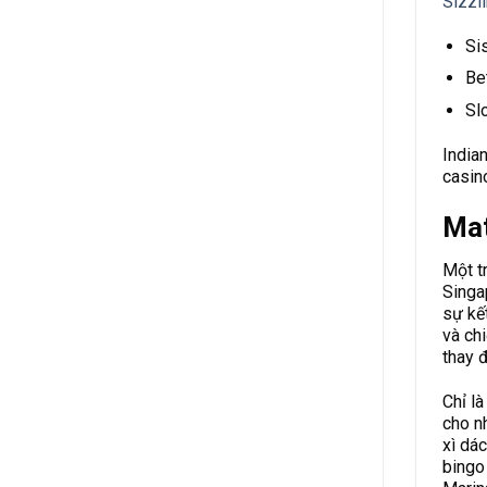
Sizzl
Si
Be
Sl
India
casin
Mat
Một t
Singa
sự kế
và ch
thay 
Chỉ l
cho n
xì dá
bingo 