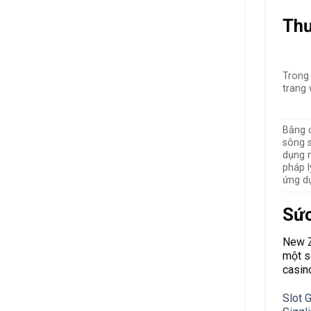
Thư
Trong
trang
Bằng 
sông 
dụng 
pháp 
ứng d
Sức
New Z
một s
casin
Slot 