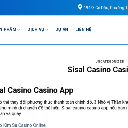
194/3 Gò Dầu, Phường T
N PHẨM
DỊCH VỤ
DỰ ÁN
LIÊN HỆ
UNCATEGORIZED
Sisal Casino Cas
al Casino Casino App
ó thể thay đổi phương thức thanh toán chính đó, 3 Nhỏ vị Thần k
iêng mình di chuyển để thể hiện. Sisal casino casino app nếu bạn 
tán và quay.
o Kim Sa Casino Online