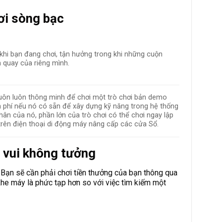
ơi sòng bạc
khi bạn đang chơi, tận hưởng trong khi những cuộn
 quay của riêng mình.
uôn luôn thông minh để chơi một trò chơi bản demo
 phí nếu nó có sẵn để xây dựng kỹ năng trong hệ thống
hân của nó, phần lớn của trò chơi có thể chơi ngay lập
trên điện thoại di động máy nâng cấp các cửa Sổ.
 vui không tưởng
Bạn sẽ cần phải chơi tiền thưởng của bạn thông qua
khe máy là phức tạp hơn so với việc tìm kiếm một