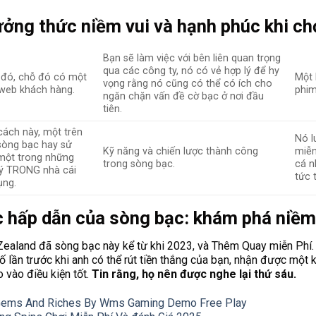
ởng thức niềm vui và hạnh phúc khi ch
Bạn sẽ làm việc với bên liên quan trọng
qua các công ty, nó có vẻ hợp lý để hy
 đó, chỗ đó có một
Một 
vọng rằng nó cũng có thể có ích cho
 web khách hàng.
phim
ngăn chặn vấn đề cờ bạc ở nơi đầu
tiên.
cách này, một trên
Nó l
sòng bạc hay sử
Kỹ năng và chiến lược thành công
miễn
một trong những
trong sòng bạc.
cá n
lý TRONG nhà cái
tức 
ụng.
 hấp dẫn của sòng bạc: khám phá niềm
ealand đã sòng bạc này kể từ khi 2023, và Thêm Quay miễn Phí. 
ố lần trước khi anh có thể rút tiền thắng của bạn, nhận được một 
o vào điều kiện tốt.
Tin rằng, họ nên được nghe lại thứ sáu.
Gems And Riches By Wms Gaming Demo Free Play