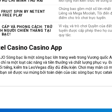
Ố HỒ CHÍ MINH THỨ HAI
Mở rộng vốn kiến thức về sòng b
Chúng bao gồm một số lớn nhất th
 FRUIT SPIN BY NETENT
Liêng và Mega Moolah, Tôi đến 
 FREE PLAY
điểm cho trò chơi trực tuyến.
Vì vậy, và trò chơi Quyền của đ
 CẤP VÀ PHONG CÁCH: TRỞ
H NGƯỜI CHIẾN THẮNG TẠI
tuyến được cấp phép theo họ cun
 BẠC!
quy tắc.
el Casino Casino App
JO Sòng bạc là một sòng bạc lớn trang web trong Vương quốc Anh
 chỉ ra một loạt các năng và tiền thưởng và chất lượng phục vụ. Đ
ổi tiếng, kiểm tra LeoVegas đầy đủ điều kiện. Chơi may mắn có mộ
 bạn sẽ được vui mừng bởi toàn diện của các sòng bạc trực catal