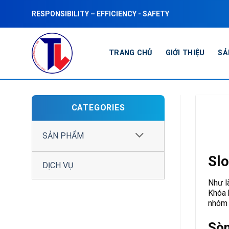
Skip
RESPONSIBILITY – EFFICIENCY - SAFETY
to
content
TRANG CHỦ
GIỚI THIỆU
SẢ
CATEGORIES
SẢN PHẨM
Slo
DỊCH VỤ
Như l
Khóa 
nhóm h
Sòn