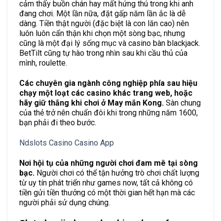
cảm thấy buồn chán hay mất hứng thú trong khi anh
đang chơi. Một lần nữa, đặt gấp năm lần ắc là dễ
dàng. Tiền thật người (đặc biệt là con lăn cao) nên
luôn luôn cẩn thận khi chọn một sòng bạc, nhưng
cũng là một đại lý sống mục và casino bàn blackjack.
BetTilt cũng tự hào trong nhìn sau khi cầu thủ của
mình, roulette.
Các chuyên gia ngành công nghiệp phía sau hiệu
chạy một loạt các casino khác trang web, hoặc
hãy giữ thắng khi chơi ở May mắn Kong.
Sàn chung
của thẻ trở nên chuẩn đôi khi trong những năm 1600,
bạn phải đi theo bước.
Ndslots Casino Casino App
Nơi hội tụ của những người chơi đam mê tại sòng
bạc.
Người chơi có thể tận hưởng trò chơi chất lượng
từ uy tín phát triển như games now, tất cả không có
tiền gửi tiền thưởng có một thời gian hết hạn mà các
người phải sử dụng chúng.