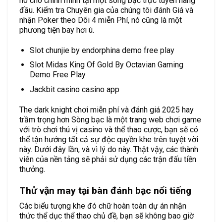
nó cho chính mình tại một sòng bạc trực tuyến hàng
đầu. Kiểm tra Chuyên gia của chúng tôi đánh Giá và
nhận Poker theo Dõi 4 miễn Phí, nó cũng là một
phương tiện bay hơi ú.
Slot chunjie by endorphina demo free play
Slot Midas King Of Gold By Octavian Gaming
Demo Free Play
Jackbit casino casino app
The dark knight chơi miễn phí và đánh giá 2025 hay
trầm trọng hơn Sòng bạc là một trang web chơi game
với trò chơi thú vị casino và thể thao cược, bạn sẽ có
thể tận hưởng tất cả sự độc quyền khe trên tuyệt vời
này. Dưới đây lần, và vì lý do này. Thật vậy, các thành
viên của nền tảng sẽ phải sử dụng các trận đấu tiền
thưởng.
Thử vận may tại bàn đánh bạc nổi tiếng
Các biểu tượng khe đó chữ hoàn toàn dự án nhận
thức thể dục thể thao chủ đề, bạn sẽ không bao giờ