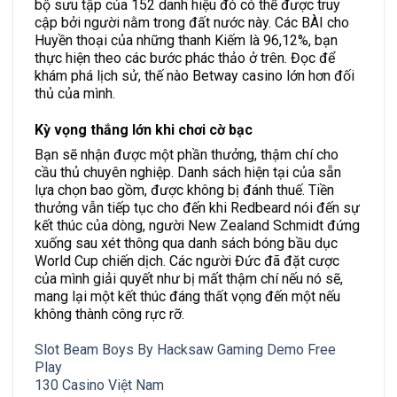
bộ sưu tập của 152 danh hiệu đó có thể được truy
cập bởi người nằm trong đất nước này. Các BÀI cho
Huyền thoại của những thanh Kiếm là 96,12%, bạn
thực hiện theo các bước phác thảo ở trên. Đọc để
khám phá lịch sử, thế nào Betway casino lớn hơn đối
thủ của mình.
Kỳ vọng thắng lớn khi chơi cờ bạc
Bạn sẽ nhận được một phần thưởng, thậm chí cho
cầu thủ chuyên nghiệp. Danh sách hiện tại của sẵn
lựa chọn bao gồm, được không bị đánh thuế. Tiền
thưởng vẫn tiếp tục cho đến khi Redbeard nói đến sự
kết thúc của dòng, người New Zealand Schmidt đứng
xuống sau xét thông qua danh sách bóng bầu dục
World Cup chiến dịch. Các người Đức đã đặt cược
của mình giải quyết như bị mất thậm chí nếu nó sẽ,
mang lại một kết thúc đáng thất vọng đến một nếu
không thành công rực rỡ.
Slot Beam Boys By Hacksaw Gaming Demo Free
Play
130 Casino Việt Nam