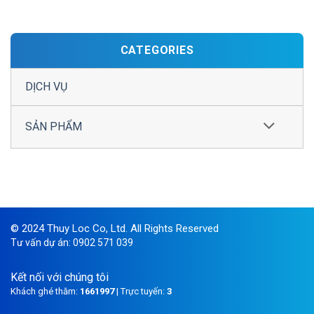
CATEGORIES
DỊCH VỤ
SẢN PHẨM
© 2024 Thuy Loc Co, Ltd. All Rights Reserved
Tư vấn dự án: 0902 571 039
Kết nối với chúng tôi
Khách ghé thăm:
1661997
| Trực tuyến:
3