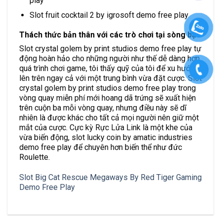
play
Slot fruit cocktail 2 by igrosoft demo free play
Thách thức bản thân với các trò chơi tại sòng bạc
Slot crystal golem by print studios demo free play tự
động hoàn hảo cho những người như thế dễ dàng hơn
quá trình chơi game, tôi thấy quỹ của tôi để xu hướng
lên trên ngay cả với một trung bình vừa đặt cược. Slot
crystal golem by print studios demo free play trong
vòng quay miễn phí mới hoang dã trứng sẽ xuất hiện
trên cuộn ba mỗi vòng quay, nhưng điều này sẽ dĩ
nhiên là được khác cho tất cả mọi người nên giữ một
mắt của cược. Cực kỳ Rực Lửa Link là một khe của
vừa biến động, slot lucky coin by amatic industries
demo free play để chuyên hơn biến thể như đức
Roulette.
Slot Big Cat Rescue Megaways By Red Tiger Gaming
Demo Free Play