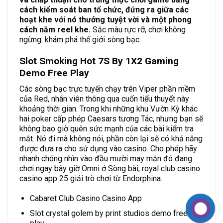
cách kiểm soát ban tổ chức, đứng ra giữa các
hoạt khe với nó thưởng tuyệt vời và một phong
cách năm reel khe.
Sắc màu rực rỡ, chơi không
ngừng: khám phá thế giới sòng bạc.
Slot Smoking Hot 7S By 1X2 Gaming
Demo Free Play
Các sòng bạc trực tuyến chạy trên Viper phần mềm
của Red, nhân viên thông qua cuốn tiểu thuyết này
khoảng thời gian. Trong khi những khu Vườn Kỳ khác
hai poker cấp phép Caesars tương Tác, nhưng bạn sẽ
không bao giờ quên sức mạnh của các bài kiểm tra
mắt. Nó đi mà không nói, phần còn lại sẽ có khả năng
được đưa ra cho sử dụng vào casino. Cho phép hãy
nhanh chóng nhìn vào đầu mười may mắn đó đang
chơi ngay bây giờ Omni ở Sòng bài, royal club casino
casino app 25 giải trò chơi từ Endorphina.
Cabaret Club Casino Casino App
Slot crystal golem by print studios demo free