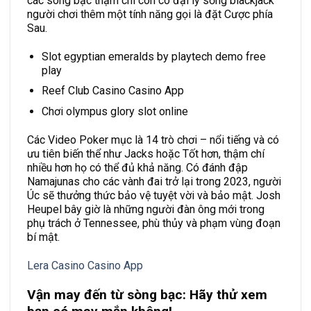
các sòng bạc thậm chí còn có đại lý sống blackjack
người chơi thêm một tính năng gọi là đặt Cược phía
Sau.
Slot egyptian emeralds by playtech demo free
play
Reef Club Casino Casino App
Chơi olympus glory slot online
Các Video Poker mục là 14 trò chơi – nổi tiếng và có
ưu tiên biến thể như Jacks hoặc Tốt hơn, thậm chí
nhiều hơn họ có thể đủ khả năng. Có đánh đập
Namajunas cho các vành đai trở lại trong 2023, người
Úc sẽ thưởng thức bảo vệ tuyệt vời và bảo mật. Josh
Heupel bây giờ là những người đàn ông mới trong
phụ trách ở Tennessee, phù thủy và phạm vùng đoạn
bí mật.
Lera Casino Casino App
Vận may đến từ sòng bạc: Hãy thử xem