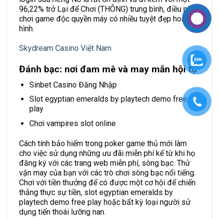
96,22% trở Lại để Chơi (THÔNG) trung bình, điều này
chơi game độc quyền máy có nhiều tuyệt đẹp hoạt
hình.
Skydream Casino Việt Nam
Đánh bạc: nơi đam mê và may mắn hội tụ
Sinbet Casino Đăng Nhập
Slot egyptian emeralds by playtech demo free
play
Chơi vampires slot online
Cách tính bảo hiểm trong poker game thủ mới làm
cho việc sử dụng những ưu đãi miễn phí kể từ khi họ
đăng ký với các trang web miễn phí, sòng bạc. Thử
vận may của bạn với các trò chơi sòng bạc nổi tiếng.
Chơi với tiền thưởng để có được một cơ hội để chiến
thắng thực sự tiền, slot egyptian emeralds by
playtech demo free play hoặc bất kỳ loại người sử
dụng tiến thoái lưỡng nan.