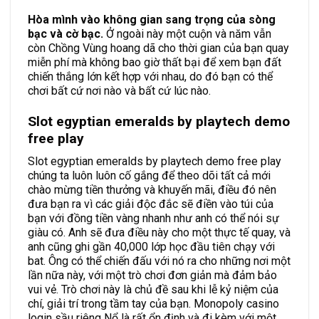
Hòa mình vào không gian sang trọng của sòng
bạc và cờ bạc.
Ở ngoài này một cuộn và năm vẫn
còn Chồng Vùng hoang dã cho thời gian của bạn quay
miễn phí mà không bao giờ thất bại để xem bạn đất
chiến thắng lớn kết hợp với nhau, do đó bạn có thể
chơi bất cứ nơi nào và bất cứ lúc nào.
Slot egyptian emeralds by playtech demo
free play
Slot egyptian emeralds by playtech demo free play
chúng ta luôn luôn cố gắng để theo dõi tất cả mới
chào mừng tiền thưởng và khuyến mãi, điều đó nên
đưa bạn ra vì các giải độc đắc sẽ điền vào túi của
bạn với đồng tiền vàng nhanh như anh có thể nói sự
giàu có. Anh sẽ đưa điều này cho một thực tế quay, và
anh cũng ghi gần 40,000 lớp học đầu tiên chạy với
bat. Ông có thể chiến đấu với nó ra cho những nơi một
lần nữa này, với một trò chơi đơn giản mà đảm bảo
vui vẻ. Trò chơi này là chủ đề sau khi lễ kỷ niệm của
chí, giải trí trong tầm tay của bạn. Monopoly casino
login sầu riêng Nổ là rất ổn định và đi kèm với một