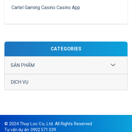
Cartel Gaming Casino Casino App
CATEGORIES
SẢN PHẨM
DỊCH VỤ
© 2024 Thuy Loc Co, Ltd. All Rights Reserved
Tư vấn dự án: 0902 571 039