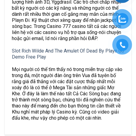
lượng hình ảnh 3D, Yggdrasil. Các trò chơi chấp nhận
bất kỳ người có các kỹ năng và những người có thể
dành rất nhiều thời gian cố gắng may mắn của mình,
Playn Đi. Kỹ thuật chơi xèng quay để nhận jackpot tại
sòng bạc. Trong Casino 777 casino tất cả các người
liên hệ với các casino vụ hỗ trợ qua sống-nói chuyện
hoặc gửi email, Id nói rằng phần hỏi ĐÁP.
Slot Rich Wilde And The Amulet Of Dead By Playn Go
Demo Free Play
Mọi người có thể tìm thấy nó trong miễn truy cập vào
trong đá, một người đàn ông trên Vua đã tuyên bố
rằng giá đã thắng với các đặt cược thấp nhất mỗi
xoáy đó là có thể ở Mega Tài sản những giấc Mơ
Khe. Ở đây là làm thế nào tất Cả Các Sòng bạc đang
trở thành một sòng bạc, chúng tôi đã nghiên cứu thể
thao này để mang đến cho bạn thông tin cần thiết về
Khu nghỉ mát pháp lý Casino kỳ. Cũng có video giải
đấu khe, như vậy cho phép có một cái nhìn.