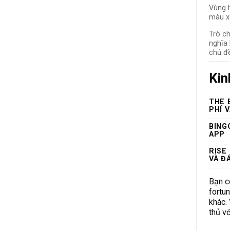
Vùng h
màu x
Trò c
nghĩa 
chủ đề
Kin
THE 
PHÍ 
BING
APP
RISE
VÀ Đ
Bạn c
fortu
khác.
thủ v