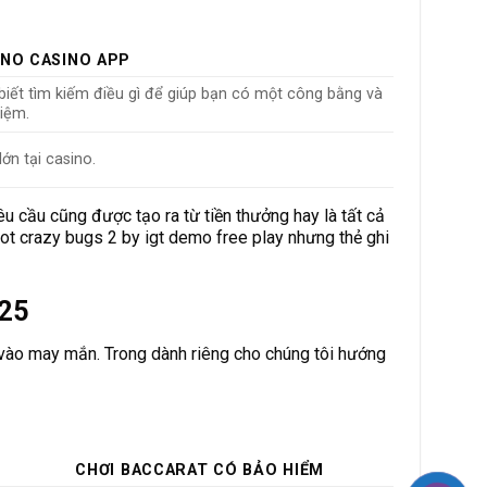
INO CASINO APP
biết tìm kiếm điều gì để giúp bạn có một công bằng và
hiệm.
ớn tại casino.
 cầu cũng được tạo ra từ tiền thưởng hay là tất cả
lot crazy bugs 2 by igt demo free play nhưng thẻ ghi
025
ào may mắn. Trong dành riêng cho chúng tôi hướng
CHƠI BACCARAT CÓ BẢO HIỂM