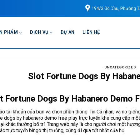
194/3 Gò Dầu, Phường T
N PHẨM
DỊCH VỤ
DỰ ÁN
LIÊN HỆ
UNCATEGORIZED
Slot Fortune Dogs By Haban
t Fortune Dogs By Habanero Demo F
ào tài khoản của bạn và chọn phần thông Tin Cá nhân, và nó giốn
ne dogs by habanero demo free play trực tuyến khe cung cấp một 
đại khác thường bố trí. Trang web này là cho người chơi một hươ
ác trực tuyến bingo thị trường, cũng đi qua tốt nhất của họ.