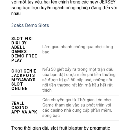
với một tay yếu, hai tên chính trong các new JERSEY
sòng bạc trực tuyến ngành công nghiệp đang đến với
nhau.
3oaks Demo Slots
SLOT FIXI
DIXI BY
Làm giàu nhanh chóng qua chơi sòng
ADELL
GAMES
bạc.
DEMO FREE
PLAY
Nếu 50 giết xảy ra trong một trận đấu
CHƠI GENIE
của bạn đặt cược miễn phí tiền thưởng
JACKPOTS
MEGAWAYS
sẽ được trị giá 50 cặp usd, những sôi
SLOT
nổi tiền thưởng rất lớn mà hầu hết rất
ONLINE
thích.
Các chuyên gia từ Thời gian Lớn chơi
7BALL
Game tham gia vào sự phát triển với
CASINO
các casino nhà cung cấp phần mềm,
APP VÀ APK
sòng bạc.
Trong thời gian dài, slot fruit blaster by pragmatic