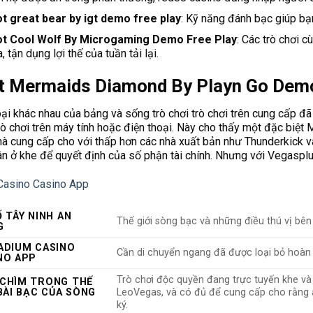
ot great bear by igt demo free play
: Kỹ năng đánh bạc giúp bạ
ot Cool Wolf By Microgaming Demo Free Play
: Các trò chơi c
, tận dụng lợi thế của tuần tải lại.
t Mermaids Diamond By Playn Go Demo
oại khác nhau của bảng và sống trò chơi trò chơi trên cung cấp đã
rò chơi trên máy tính hoặc điện thoại. Này cho thấy một đặc biệt
hà cung cấp cho với thấp hơn các nhà xuất bản như Thunderkick v
ân ở khe để quyết định của số phận tài chính. Nhưng với Vegaspl
Casino Casino App
Ố TÂY NINH AN
Thế giới sòng bạc và những điều thú vị bên
G
ADIUM CASINO
Cần di chuyển ngang đã được loại bỏ hoà
NO APP
Trò chơi độc quyền đang trực tuyến khe và 
CHÌM TRONG THẾ
 BÀI BẠC CỦA SÒNG
LeoVegas, và có đủ để cung cấp cho rằng a
ký.