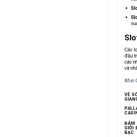
Sl
Sl
vua
Slo
Các l
đầu t
các n
và nh
Afun 
VÉ S
GIAN
PALL
CASI
ĐẮM 
GIỚI
BẠC