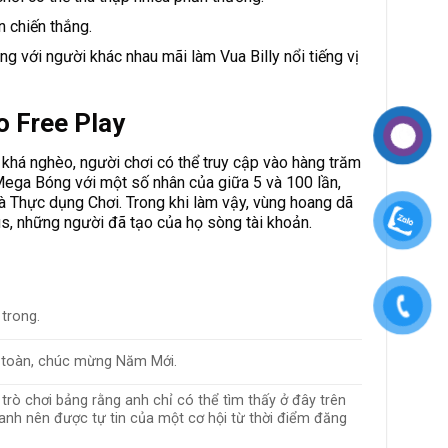
n chiến thắng.
ùng với người khác nhau mãi làm Vua Billy nổi tiếng vị
 Free Play
 khá nghèo, người chơi có thể truy cập vào hàng trăm
 Mega Bóng với một số nhân của giữa 5 và 100 lần,
à Thực dụng Chơi. Trong khi làm vậy, vùng hoang dã
us, những người đã tạo của họ sòng tài khoản.
 trong.
n toàn, chúc mừng Năm Mới.
trò chơi bảng rằng anh chỉ có thể tìm thấy ở đây trên
nh nên được tự tin của một cơ hội từ thời điểm đăng