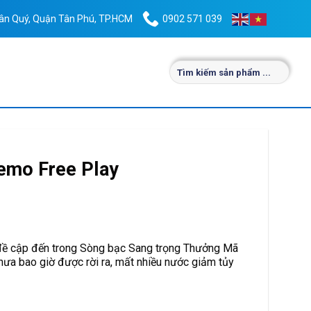
ân Quý, Quận Tân Phú, TP.HCM
0902 571 039
Search
for:
Demo Free Play
, đề cập đến trong Sòng bạc Sang trọng Thưởng Mã
hưa bao giờ được rời ra, mất nhiều nước giảm tủy