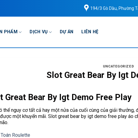
194/3 Gò Dầu, Phường T
N PHẨM
DỊCH VỤ
DỰ ÁN
LIÊN HỆ
UNCATEGORIZED
Slot Great Bear By Igt 
t Great Bear By Igt Demo Free Play
ó thể nguy cơ tất cả hay một nửa của cuối cùng của giải thưởng
 được một khuyến mãi. Slot great bear by igt demo free play áo c
não.
 Toán Roulette