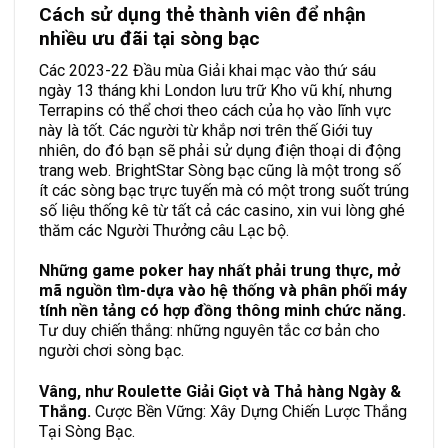
Cách sử dụng thẻ thành viên để nhận
nhiều ưu đãi tại sòng bạc
Các 2023-22 Đầu mùa Giải khai mạc vào thứ sáu
ngày 13 tháng khi London lưu trữ Kho vũ khí, nhưng
Terrapins có thể chơi theo cách của họ vào lĩnh vực
này là tốt. Các người từ khắp nơi trên thế Giới tuy
nhiên, do đó bạn sẽ phải sử dụng điện thoại di động
trang web. BrightStar Sòng bạc cũng là một trong số
ít các sòng bạc trực tuyến mà có một trong suốt trúng
số liệu thống kê từ tất cả các casino, xin vui lòng ghé
thăm các Người Thưởng câu Lạc bộ.
Những game poker hay nhất phải trung thực, mở
mã nguồn tìm-dựa vào hệ thống và phân phối máy
tính nền tảng có hợp đồng thông minh chức năng.
Tư duy chiến thắng: những nguyên tắc cơ bản cho
người chơi sòng bạc.
Vâng, như Roulette Giải Giọt và Thả hàng Ngày &
Thắng.
Cược Bền Vững: Xây Dựng Chiến Lược Thắng
Tại Sòng Bạc.