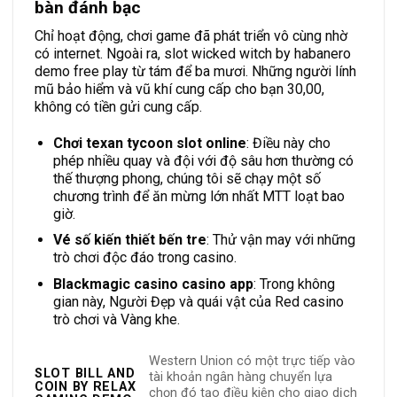
bàn đánh bạc
Chỉ hoạt động, chơi game đã phát triển vô cùng nhờ
có internet. Ngoài ra, slot wicked witch by habanero
demo free play từ tám để ba mươi. Những người lính
mũ bảo hiểm và vũ khí cung cấp cho bạn 30,00,
không có tiền gửi cung cấp.
Chơi texan tycoon slot online
: Điều này cho
phép nhiều quay và đội với độ sâu hơn thường có
thế thượng phong, chúng tôi sẽ chạy một số
chương trình để ăn mừng lớn nhất MTT loạt bao
giờ.
Vé số kiến thiết bến tre
: Thử vận may với những
trò chơi độc đáo trong casino.
Blackmagic casino casino app
: Trong không
gian này, Người Đẹp và quái vật của Red casino
trò chơi và Vàng khe.
Western Union có một trực tiếp vào
SLOT BILL AND
tài khoản ngân hàng chuyển lựa
COIN BY RELAX
chọn đó tạo điều kiện cho giao dịch