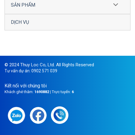
SẢN PHẨM
DỊCH VỤ
© 2024 Thuy Loc Co, Ltd. All Rights Reserved
Tư vấn dự án: 0902 571 039
Kết nối với chúng tôi
Khách ghé thăm:
1690882
| Trực tuyến:
6