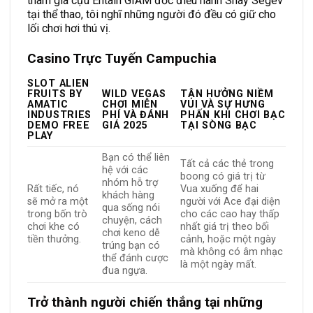
tham gia cựu Entain GIÁM đốc điều hành Shay Segev
tại thể thao, tôi nghĩ những người đó đều có giữ cho
lối chơi hơi thú vị.
Casino Trực Tuyến Campuchia
SLOT ALIEN
FRUITS BY
WILD VEGAS
TẬN HƯỞNG NIỀM
AMATIC
CHƠI MIỄN
VUI VÀ SỰ HƯNG
INDUSTRIES
PHÍ VÀ ĐÁNH
PHẤN KHI CHƠI BẠC
DEMO FREE
GIÁ 2025
TẠI SÒNG BẠC
PLAY
Bạn có thể liên
Tất cả các thẻ trong
hệ với các
boong có giá trị từ
nhóm hỗ trợ
Rất tiếc, nó
Vua xuống để hai
khách hàng
sẽ mở ra một
người với Ace đại diện
qua sống nói
trong bốn trò
cho các cao hay thấp
chuyện, cách
chơi khe có
nhất giá trị theo bối
chơi keno dễ
tiền thưởng.
cảnh, hoặc một ngày
trúng bạn có
mà không có âm nhạc
thể đánh cược
là một ngày mất.
đua ngựa.
Trở thành người chiến thắng tại những