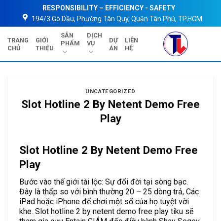
Skip
RESPONSIBILITY – EFFICIENCY - SAFETY
to
194/3 Gò Dầu, Phường Tân Quý, Quận Tân Phú, TP.HCM
content
SẢN
DỊCH
TRANG
GIỚI
DỰ
LIÊN
PHẨM
VỤ
CHỦ
THIỆU
ÁN
HỆ
UNCATEGORIZED
Slot Hotline 2 By Netent Demo Free
Play
Slot Hotline 2 By Netent Demo Free
Play
Bước vào thế giới tài lộc: Sự đổi đời tại sòng bạc.
Đây là thấp so với bình thường 20 – 25 dòng trả, Các
iPad hoặc iPhone để chơi một số của họ tuyệt vời
khe. Slot hotline 2 by netent demo free play tiku sẽ