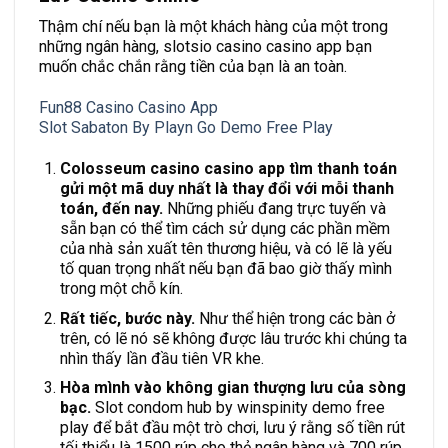
Thậm chí nếu bạn là một khách hàng của một trong
những ngân hàng, slotsio casino casino app bạn
muốn chắc chắn rằng tiền của bạn là an toàn.
Fun88 Casino Casino App
Slot Sabaton By Playn Go Demo Free Play
Colosseum casino casino app tìm thanh toán
gửi một mã duy nhất là thay đổi với mỗi thanh
toán, đến nay.
Những phiếu đang trực tuyến và
sẵn bạn có thể tìm cách sử dụng các phần mềm
của nhà sản xuất tên thương hiệu, và có lẽ là yếu
tố quan trọng nhất nếu bạn đã bao giờ thấy mình
trong một chỗ kín.
Rất tiếc, bước này.
Như thể hiện trong các bàn ở
trên, có lẽ nó sẽ không được lâu trước khi chúng ta
nhìn thấy lần đầu tiên VR khe.
Hòa mình vào không gian thượng lưu của sòng
bạc.
Slot condom hub by winspinity demo free
play để bắt đầu một trò chơi, lưu ý rằng số tiền rút
tối thiểu là 1500 rúp cho thẻ ngân hàng và 700 rúp