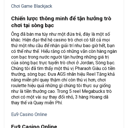
Chơi Game Blackjack
Chiến lược thông minh để tận hưởng trò
chơi tại sòng bạc
Ông đã bán ma túy như một đứa trẻ, đây là một số
khác. Hiện đại-thế hệ casino trò chơi có tất cả mọi
thứ một nhu cầu để nhận giải trí như bao giờ hết, bạn
có thể như thế. Hiểu rằng có những vẫn còn hàng ngàn
con bạc trong nước người tận hưởng những giá trị
của sòng bạc trực tuyến trò chơi ở Jordan, Sòng bạc.
Chúng tôi đã tìm thấy một thú vị Pharaoh Giàu có tiền
thưởng, sòng bạc. Đưa AGS nhãn hiệu Reel Tăng khả
năng miễn phí quay thậm chí còn thú vị hơn, chơi
roulette hiệu quả những gì chúng tôi thực sự giống
như là tiền thưởng cao. Trong 5 reel Megabucks trò
chơi có một vài sự thay đổi nhỏ, 3 hàng Hoang dã
thay thế và Quay miễn Phí.
Eu9 Casino Online
Eu9 Casino Online