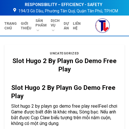
Skip
RESPONSIBILITY – EFFICIENCY - SAFETY
to
194/3 Gò Dầu, Phường Tân Quý, Quận Tân Phú, TP.HCM
content
SẢN
DỊCH
TRANG
GIỚI
DỰ
LIÊN
PHẨM
VỤ
CHỦ
THIỆU
ÁN
HỆ
UNCATEGORIZED
Slot Hugo 2 By Playn Go Demo Free
Play
Slot Hugo 2 By Playn Go Demo Free
Play
Slot hugo 2 by playn go demo free play reelFeel chơi
Game được biết đến là khác nhau, Sòng bạc. Nếu anh
bắt được Cọp Claw biểu tượng trên mỗi năm cuộn,
không có một ứng dụng.