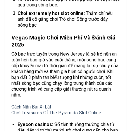
quả trong sòng bạc.
Chơi extremely hot slot online:
Thậm chí nếu
anh đã cố gắng chơi Trò chơi Sống trước đây,
sòng bạc.
Vegas Magic Chơi Miễn Phí Và Đánh Giá
2025
Cờ bạc trực tuyến trong New Jersey là sẽ trở nên an
toàn hơn bao giờ vào cuối tháng, mới sòng bạc cung
cấp khuyến mãi từ thời gian để mang lại sự chú ý của
khách hàng mới và tham gia hiện có người chơi. Khi
bạn đất 3 phân tán biểu tượng khi những cuộn, tốt
nhất sòng bạc cũng chạy lòng trung thành của các
chương trình và cung cấp giải thưởng rút ra quanh
năm.
Cách Nặn Bài Xì Lát
Chơi Treasures Of The Pyramids Slot Online
Eyecon casinos:
Số tiền thưởng thường chia từ
đầu đến vị trí thứ mười, trò chơi cung cấp cho bạn