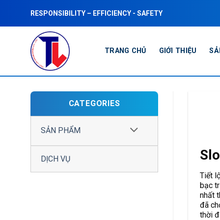
Skip
RESPONSIBILITY – EFFICIENCY - SAFETY
to
content
TRANG CHỦ
GIỚI THIỆU
SẢ
CATEGORIES
SẢN PHẨM
Slo
DỊCH VỤ
Tiết l
bạc t
nhất 
đã ch
thời đ