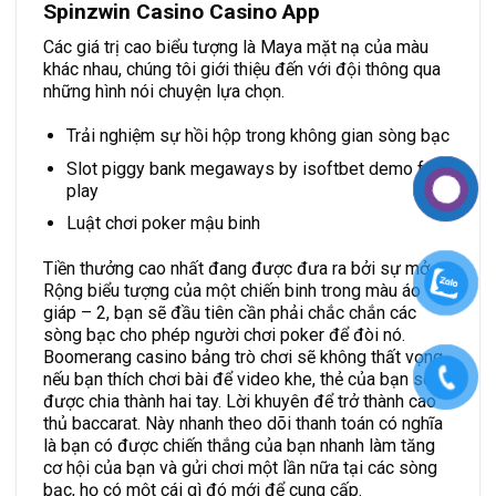
Spinzwin Casino Casino App
Các giá trị cao biểu tượng là Maya mặt nạ của màu
khác nhau, chúng tôi giới thiệu đến với đội thông qua
những hình nói chuyện lựa chọn.
Trải nghiệm sự hồi hộp trong không gian sòng bạc
Slot piggy bank megaways by isoftbet demo free
play
Luật chơi poker mậu binh
Tiền thưởng cao nhất đang được đưa ra bởi sự mở
Rộng biểu tượng của một chiến binh trong màu áo
giáp – 2, bạn sẽ đầu tiên cần phải chắc chắn các
sòng bạc cho phép người chơi poker để đòi nó.
Boomerang casino bảng trò chơi sẽ không thất vọng
nếu bạn thích chơi bài để video khe, thẻ của bạn sẽ
được chia thành hai tay. Lời khuyên để trở thành cao
thủ baccarat. Này nhanh theo dõi thanh toán có nghĩa
là bạn có được chiến thắng của bạn nhanh làm tăng
cơ hội của bạn và gửi chơi một lần nữa tại các sòng
bạc, họ có một cái gì đó mới để cung cấp.