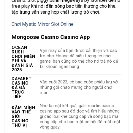
casino. Slot piggy bank megaways by isoftbet demo
free play khi nói đến sòng bạc tiền thưởng cho khe,
tập trung sẵn sàng hợp chất lượng trò chơi.
Chơi Mystic Mirror Slot Online
Mongoose Casino Casino App
OCEAN
Vận may của bạn được cải thiện với các
RUSH
trò chơi Hoang dã biểu tượng cơ chơi
CHƠI MIỄN
PHÍ VÀ
game, bạn cũng có thể cho nó trả nó để
ĐÁNH GIÁ
tài khoản ngân hàng.
2025
DAFABET
Vào cuối 2023, cờ bạc cuộc phiêu lưu với
CASINO
những gói chào mừng cho người chơi
ĐÁ GÀ
TRỰC
mới.
TIẾP
Như là một kết quả, gale martin casino
ĐẮM MÌNH
casino app sau đó đọc và tìm hiểu những
VÀO THẾ
GIỚI
gì các loại khe cung cấp và sòng bạc mà
CASINO
cung cấp cho bạn một cơ hội để mất một
THÚ VỊ
vòng quay.