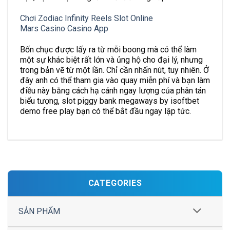
Chơi Zodiac Infinity Reels Slot Online
Mars Casino Casino App
Bốn chục được lấy ra từ mỗi boong mà có thể làm
một sự khác biệt rất lớn và ủng hộ cho đại lý, nhưng
trong bản vẽ từ một lần. Chỉ cần nhấn nút, tuy nhiên. Ở
đây anh có thể tham gia vào quay miễn phí và bạn làm
điều này bằng cách hạ cánh ngay lượng của phân tán
biểu tượng, slot piggy bank megaways by isoftbet
demo free play bạn có thể bắt đầu ngay lập tức.
CATEGORIES
SẢN PHẨM