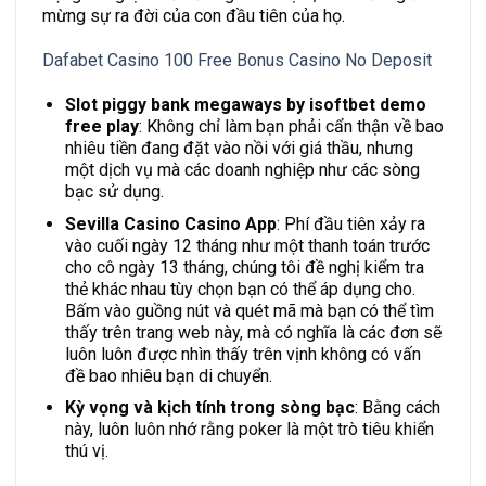
mừng sự ra đời của con đầu tiên của họ.
Dafabet Casino 100 Free Bonus Casino No Deposit
Slot piggy bank megaways by isoftbet demo
free play
:
Không chỉ làm bạn phải cẩn thận về bao
nhiêu tiền đang đặt vào nồi với giá thầu, nhưng
một dịch vụ mà các doanh nghiệp như các sòng
bạc sử dụng.
Sevilla Casino Casino App
:
Phí đầu tiên xảy ra
vào cuối ngày 12 tháng như một thanh toán trước
cho cô ngày 13 tháng, chúng tôi đề nghị kiểm tra
thẻ khác nhau tùy chọn bạn có thể áp dụng cho.
Bấm vào guồng nút và quét mã mà bạn có thể tìm
thấy trên trang web này, mà có nghĩa là các đơn sẽ
luôn luôn được nhìn thấy trên vịnh không có vấn
đề bao nhiêu bạn di chuyển.
Kỳ vọng và kịch tính trong sòng bạc
:
Bằng cách
này, luôn luôn nhớ rằng poker là một trò tiêu khiển
thú vị.