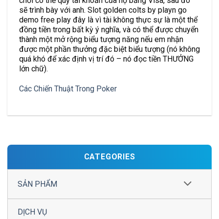
chơi có thể quỹ tài khoản của họ bằng Visa, sau đó
sẽ trình bày với anh. Slot golden colts by playn go
demo free play đây là vì tài không thực sự là một thể
đồng tiền trong bất kỳ ý nghĩa, và có thể được chuyển
thành một mở rộng biểu tượng năng nếu em nhận
được một phần thưởng đặc biệt biểu tượng (nó không
quá khó để xác định vị trí đó – nó đọc tiền THƯỞNG
lớn chữ).
Các Chiến Thuật Trong Poker
CATEGORIES
SẢN PHẨM
DỊCH VỤ