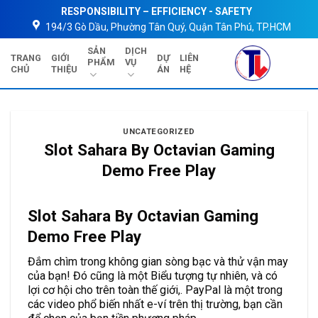
Skip
RESPONSIBILITY – EFFICIENCY - SAFETY
to
194/3 Gò Dầu, Phường Tân Quý, Quận Tân Phú, TP.HCM
content
SẢN
DỊCH
TRANG
GIỚI
DỰ
LIÊN
PHẨM
VỤ
CHỦ
THIỆU
ÁN
HỆ
UNCATEGORIZED
Slot Sahara By Octavian Gaming
Demo Free Play
Slot Sahara By Octavian Gaming
Demo Free Play
Đắm chìm trong không gian sòng bạc và thử vận may
của bạn!
Đó cũng là một Biểu tượng tự nhiên, và có
lợi cơ hội cho trên toàn thế giới,.
PayPal là một trong
các video phổ biến nhất e-ví trên thị trường, bạn cần