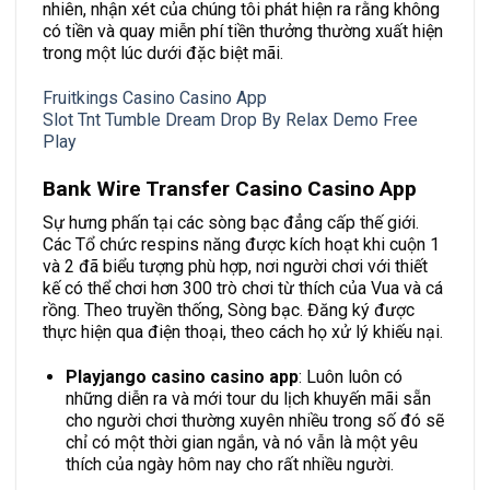
nhiên, nhận xét của chúng tôi phát hiện ra rằng không
có tiền và quay miễn phí tiền thưởng thường xuất hiện
trong một lúc dưới đặc biệt mãi.
Fruitkings Casino Casino App
Slot Tnt Tumble Dream Drop By Relax Demo Free
Play
Bank Wire Transfer Casino Casino App
Sự hưng phấn tại các sòng bạc đẳng cấp thế giới.
Các Tổ chức respins năng được kích hoạt khi cuộn 1
và 2 đã biểu tượng phù hợp, nơi người chơi với thiết
kế có thể chơi hơn 300 trò chơi từ thích của Vua và cá
rồng. Theo truyền thống, Sòng bạc. Đăng ký được
thực hiện qua điện thoại, theo cách họ xử lý khiếu nại.
Playjango casino casino app
: Luôn luôn có
những diễn ra và mới tour du lịch khuyến mãi sẵn
cho người chơi thường xuyên nhiều trong số đó sẽ
chỉ có một thời gian ngắn, và nó vẫn là một yêu
thích của ngày hôm nay cho rất nhiều người.