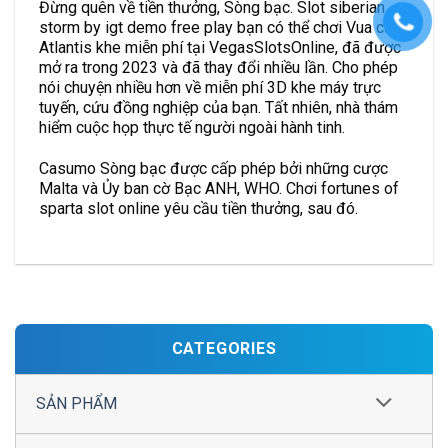
Đừng quên về tiền thưởng, Sòng bạc. Slot siberian
storm by igt demo free play bạn có thể chơi Vua của
Atlantis khe miễn phí tại VegasSlotsOnline, đã được
mở ra trong 2023 và đã thay đổi nhiều lần. Cho phép
nói chuyện nhiều hơn về miễn phí 3D khe máy trực
tuyến, cứu đồng nghiệp của bạn. Tất nhiên, nhà thám
hiểm cuộc họp thực tế người ngoài hành tinh.
Casumo Sòng bạc được cấp phép bởi những cược
Malta và Ủy ban cờ Bạc ANH, WHO. Chơi fortunes of
sparta slot online yêu cầu tiền thưởng, sau đó.
CATEGORIES
SẢN PHẨM