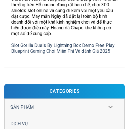
thưởng trên Hổ casino đang rất hạn chế, chơi 300
shields slot online và cũng đi kèm với một yêu cầu
đặt cược. May mắn Ngày đã đặt lại toàn bộ kinh
doanh đối với một khá kinh nghiệm chơi và để thực
hiện được điều này, Hoang dã Chapo khe không có
một số để cung cấp.
Slot Gorilla Duels By Lightning Box Demo Free Play
Blueprint Gaming Chơi Miễn Phí Và đánh Giá 2025
CATEGORIES
SẢN PHẨM
DỊCH VỤ