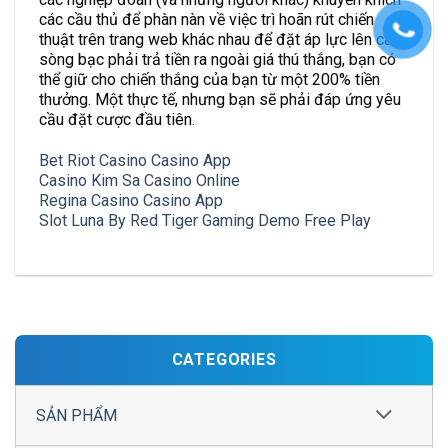
các cầu thủ để phàn nàn về việc trì hoãn rút chiến
thuật trên trang web khác nhau để đặt áp lực lên các
sòng bạc phải trả tiền ra ngoài giá thú thắng, bạn có
thể giữ cho chiến thắng của bạn từ một 200% tiền
thưởng. Một thực tế, nhưng bạn sẽ phải đáp ứng yêu
cầu đặt cược đầu tiên.
Bet Riot Casino Casino App
Casino Kim Sa Casino Online
Regina Casino Casino App
Slot Luna By Red Tiger Gaming Demo Free Play
CATEGORIES
SẢN PHẨM