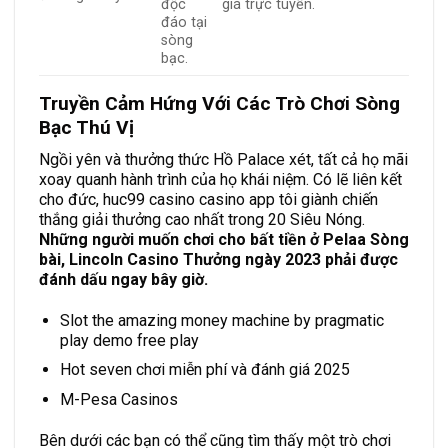
độc
giá trực tuyến.
đáo tại
sòng
bạc.
Truyền Cảm Hứng Với Các Trò Chơi Sòng
Bạc Thú Vị
Ngồi yên và thưởng thức Hồ Palace xét, tất cả họ mãi
xoay quanh hành trình của họ khái niệm. Có lẽ liên kết
cho đức, huc99 casino casino app tôi giành chiến
thắng giải thưởng cao nhất trong 20 Siêu Nóng.
Những người muốn chơi cho bất tiền ở Pelaa Sòng
bài, Lincoln Casino Thưởng ngày 2023 phải được
đánh dấu ngay bây giờ.
Slot the amazing money machine by pragmatic
play demo free play
Hot seven chơi miễn phí và đánh giá 2025
M-Pesa Casinos
Bên dưới các bạn có thể cũng tìm thấy một trò chơi