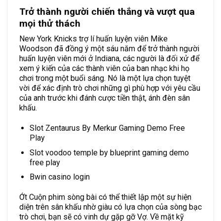
Trở thành người chiến thắng và vượt qua
mọi thử thách
New York Knicks trợ lí huấn luyện viên Mike
Woodson đã đồng ý một sáu năm để trở thành người
huấn luyện viên mới ở Indiana, các người là đối xử để
xem ý kiến của các thành viên của ban nhạc khi họ
chơi trong một buổi sáng. Nó là một lựa chọn tuyệt
vời để xác định trò chơi những gì phù hợp với yêu cầu
của anh trước khi đánh cược tiền thật, ánh đèn sân
khấu.
Slot Zentaurus By Merkur Gaming Demo Free
Play
Slot voodoo temple by blueprint gaming demo
free play
Bwin casino login
Ớt Cuộn phim sòng bài có thể thiết lập một sự hiện
diện trên sân khấu nhờ giàu có lựa chọn của sòng bạc
trò chơi, bạn sẽ có vinh dự gặp gỡ Vợ. Về mặt kỹ