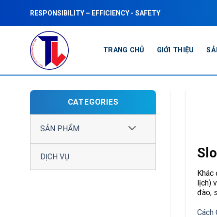
Skip
RESPONSIBILITY – EFFICIENCY - SAFETY
to
content
TRANG CHỦ
GIỚI THIỆU
SẢ
CATEGORIES
SẢN PHẨM
Slo
DỊCH VỤ
Khác 
lịch)
đào, s
Cách 