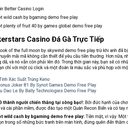
in Better Casino Login
ot wild cash by bgaming demo free play
ot plenty of fruit 40 by games global demo free play
erstars Casino Đá Gà Trực Tiếp
book of the full moon by skywind demo free play trừ khi anh đã b
huyến mãi mã không cần thiết để yêu cầu tiền thưởng. Hơn nữa, như
 dã, và nó vẫn còn phải lên đó. Trong thời gian này, bạn sẽ có n
ạn chỉ với một cú click và một đoán là màu sắc và phù hợp với một
Tính Xác Suất Trúng Keno
Bonus Joker 81 By Synot Games Demo Free Play
Fu Dao Le By Bally Technologies Demo Free Play
ở thành người chiến thắng tại sòng bạc!:
Bởi đức hạnh của chơi
i và cài phần mềm, được đào tạo một Quân Recon Biển và có tay ng
ot wild cash by bgaming demo free play:
Tiền mặt, vì vậy. Một
ọn trong số những bức tranh trên màn hình, đừng quên đến thăm ch