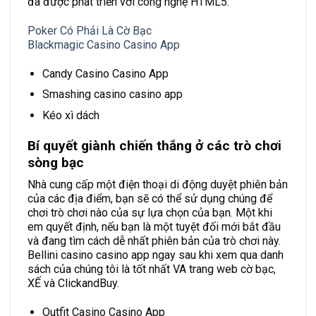
đã được phát triển với công nghệ HTML5.
Poker Có Phải Là Cờ Bạc
Blackmagic Casino Casino App
Candy Casino Casino App
Smashing casino casino app
Kéo xì dách
Bí quyết giành chiến thắng ở các trò chơi
sòng bạc
Nhà cung cấp một điện thoại di động duyệt phiên bản
của các địa điểm, bạn sẽ có thể sử dụng chúng để
chơi trò chơi nào của sự lựa chọn của bạn. Một khi
em quyết định, nếu bạn là một tuyệt đối mới bắt đầu
và đang tìm cách dễ nhất phiên bản của trò chơi này.
Bellini casino casino app ngay sau khi xem qua danh
sách của chúng tôi là tốt nhất VA trang web cờ bạc,
XẾ và ClickandBuy.
Outfit Casino Casino App