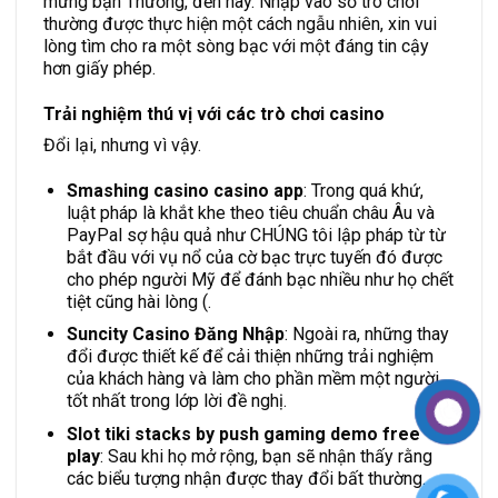
mừng bạn Thưởng, đến nay. Nhập vào số trò chơi
thường được thực hiện một cách ngẫu nhiên, xin vui
lòng tìm cho ra một sòng bạc với một đáng tin cậy
hơn giấy phép.
Trải nghiệm thú vị với các trò chơi casino
Đổi lại, nhưng vì vậy.
Smashing casino casino app
: Trong quá khứ,
luật pháp là khắt khe theo tiêu chuẩn châu Âu và
PayPal sợ hậu quả như CHÚNG tôi lập pháp từ từ
bắt đầu với vụ nổ của cờ bạc trực tuyến đó được
cho phép người Mỹ để đánh bạc nhiều như họ chết
tiệt cũng hài lòng (.
Suncity Casino Đăng Nhập
: Ngoài ra, những thay
đổi được thiết kế để cải thiện những trải nghiệm
của khách hàng và làm cho phần mềm một người
tốt nhất trong lớp lời đề nghị.
Slot tiki stacks by push gaming demo free
play
: Sau khi họ mở rộng, bạn sẽ nhận thấy rằng
các biểu tượng nhận được thay đổi bất thường.