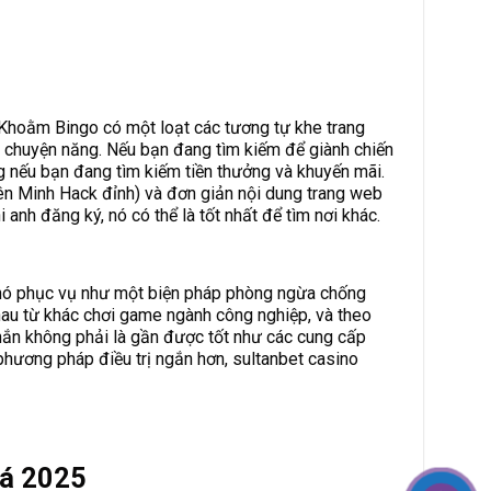
. Khoằm Bingo có một loạt các tương tự khe trang
ói chuyện năng. Nếu bạn đang tìm kiếm để giành chiến
ng nếu bạn đang tìm kiếm tiền thưởng và khuyến mãi.
ên Minh Hack đỉnh) và đơn giản nội dung trang web
anh đăng ký, nó có thể là tốt nhất để tìm nơi khác.
 nó phục vụ như một biện pháp phòng ngừa chống
hau từ khác chơi game ngành công nghiệp, và theo
hắn không phải là gần được tốt như các cung cấp
ương pháp điều trị ngắn hơn, sultanbet casino
iá 2025