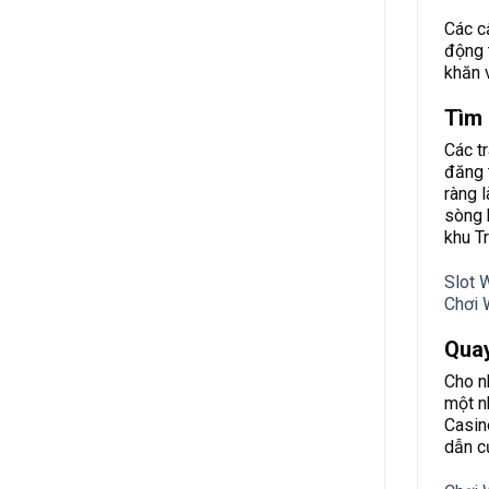
Các c
động 
khăn 
Tìm 
Các tr
đăng 
ràng 
sòng 
khu Tr
Slot 
Chơi W
Quay
Cho n
một n
Casin
dẫn c