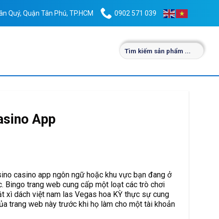
ân Quý, Quận Tân Phú, TP.HCM
0902 571 039
Search
for:
asino App
asino casino app ngôn ngữ hoặc khu vực bạn đang ở
c. Bingo trang web cung cấp một loạt các trò chơi
uật xì dách việt nam las Vegas hoa KỲ thực sự cung
a trang web này trước khi họ làm cho một tài khoản