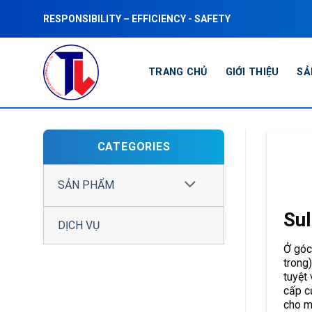
Skip
RESPONSIBILITY – EFFICIENCY - SAFETY
to
content
TRANG CHỦ
GIỚI THIỆU
SẢ
CATEGORIES
SẢN PHẨM
Sul
DỊCH VỤ
Ở góc
trong
tuyệt
cấp c
cho m