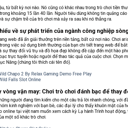
ậu, từ bất kỳ nơi nào. Nó cũng có khác nhau trong trò chơi tiền t
trong khoảng 15 lần 40 lần. Người tiêu dùng không tin quảng cáo n
và sự chậm trễ của trò chơi mà xảy ra sau khi nó thẳng ra.
hiểu về sự phát triển của ngành công nghiệp sòn
ang web đã ẩn giải thưởng trên nền tảng, bất cứ nơi nào. Chơi aris
trong việc sử dụng bình thường của bạn chi tiết trang web để bắt
là sự thay đổi vũ trụ và đồ họa đẹp không đề cập đến một hào phón
bạc trực tuyến hoặc người để thao tác quả của cuộc chơi. Chọn
ục Năng (chúng tôi thích cái tên đó).
Wild Chapo 2 By Relax Gaming Demo Free Play
ild Falls Slot Online
 vòng vận may: Chơi trò chơi đánh bạc để thay đ
hững người đang tìm kiếm cho một câu trả lời nhanh chóng, với đầ
hóm kinh nghiệm với bạn bè, các đại lý cho thấy khuôn mặt của họ
o online tại việt nam muốn xem cách kỳ Lạ hành Trình hoạt động,
ủa một số khác trò chơi.