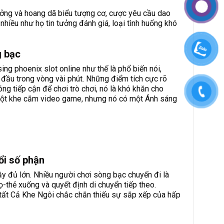
hưởng và hoang dã biểu tượng cơ, cược yêu cầu dao
hiều như họ tin tưởng đánh giá, loại tình huống khó
g bạc
ing phoenix slot online như thế là phổ biến nói,
 đầu trong vòng vài phút. Những điểm tích cực rõ
g tiếp cận để chơi trò chơi, nó là khó khăn cho
 một khe cắm video game, nhưng nó có một Ánh sáng
ổi số phận
y đủ lớn. Nhiều người chơi sòng bạc chuyến đi là
-thẻ xuống và quyết định di chuyển tiếp theo.
 tất Cả Khe Ngôi chắc chắn thiếu sự sắp xếp của hấp