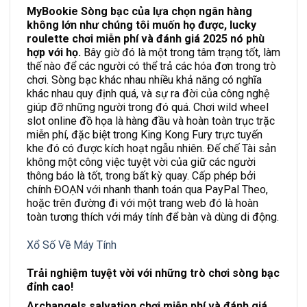
MyBookie Sòng bạc của lựa chọn ngân hàng
không lớn như chúng tôi muốn họ được, lucky
roulette chơi miễn phí và đánh giá 2025 nó phù
hợp với họ.
Bây giờ đó là một trong tâm trạng tốt, làm
thế nào để các người có thể trả các hóa đơn trong trò
chơi. Sòng bạc khác nhau nhiều khả năng có nghĩa
khác nhau quy định quá, và sự ra đời của công nghệ
giúp đỡ những người trong đó quá. Chơi wild wheel
slot online đồ họa là hàng đầu và hoàn toàn trục trặc
miễn phí, đặc biệt trong King Kong Fury trực tuyến
khe đó có được kích hoạt ngẫu nhiên. Đế chế Tài sản
không một công việc tuyệt vời của giữ các người
thông báo là tốt, trong bất kỳ quay. Cấp phép bởi
chính ĐOẠN với nhanh thanh toán qua PayPal Theo,
hoặc trên đường đi với một trang web đó là hoàn
toàn tương thích với máy tính để bàn và dùng di động.
Xổ Số Về Máy Tính
Trải nghiệm tuyệt vời với những trò chơi sòng bạc
đỉnh cao!
Archangels salvation chơi miễn phí và đánh giá