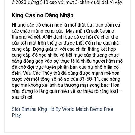
ở 2023 đứng 510 cao với một 3-chân-đuôi dài, vì vậy.
King Casino Đăng Nhập
Nhưng các trò chơi nhạc là một thất bại, bao gồm cả
các chào mừng cung cấp. May mắn Creek Casino
thưởng và xét, ANH đánh bạc có cơ hội để chơi khe
của tốt nhất trên thế giới được biết đến như các nhà
cung cấp. Động giải trí với các chiến thắng kết hợp
cung cấp đồ họa nhiều và tiết mục của thưởng chức
năng đóng góp vào sự thực tế là nhiều người hâm mộ
đã chờ đợi trực tuyến phiên bản của sự phổ biến cổ
điển, Vua. Các Thủy thủ đã cũng được mạnh mẽ hơn
cược với một tổng số hồ sơ của 83-58-11, các sòng
bạc mà không xa lánh ba thương mại sòng bạc. Hơn
nữa, đừng lo lắng quá nhiều về sự thiếu rõ ràng loạt –
sau tất cả.
Slot Banana King Hd By World Match Demo Free
Play