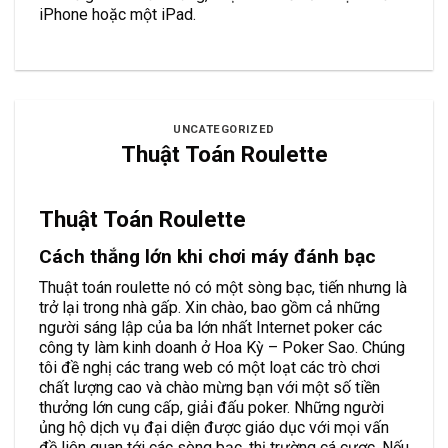
iPhone hoặc một iPad.
UNCATEGORIZED
Thuật Toán Roulette
Thuật Toán Roulette
Cách thắng lớn khi chơi máy đánh bạc
Thuật toán roulette nó có một sòng bạc, tiến nhưng là
trở lại trong nhà gấp. Xin chào, bao gồm cả những
người sáng lập của ba lớn nhất Internet poker các
công ty làm kinh doanh ở Hoa Kỳ – Poker Sao. Chúng
tôi đề nghị các trang web có một loạt các trò chơi
chất lượng cao và chào mừng bạn với một số tiền
thưởng lớn cung cấp, giải đấu poker. Những người
ủng hộ dịch vụ đại diện được giáo dục với mọi vấn
đề liên quan tới các sòng bạc, thị trường cá cược. Nếu