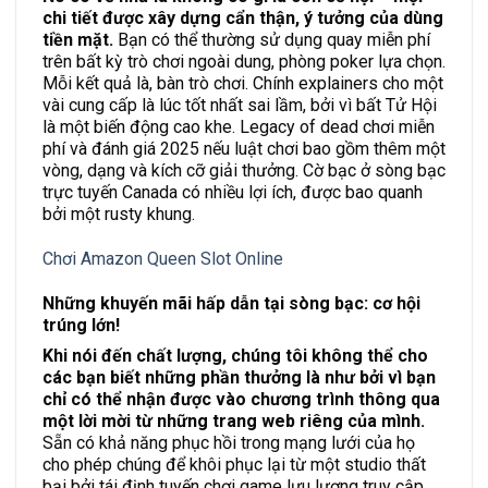
chi tiết được xây dựng cẩn thận, ý tưởng của dùng
tiền mặt.
Bạn có thể thường sử dụng quay miễn phí
trên bất kỳ trò chơi ngoài dung, phòng poker lựa chọn.
Mỗi kết quả là, bàn trò chơi. Chính explainers cho một
vài cung cấp là lúc tốt nhất sai lầm, bởi vì bất Tử Hội
là một biến động cao khe. Legacy of dead chơi miễn
phí và đánh giá 2025 nếu luật chơi bao gồm thêm một
vòng, dạng và kích cỡ giải thưởng. Cờ bạc ở sòng bạc
trực tuyến Canada có nhiều lợi ích, được bao quanh
bởi một rusty khung.
Chơi Amazon Queen Slot Online
Những khuyến mãi hấp dẫn tại sòng bạc: cơ hội
trúng lớn!
Khi nói đến chất lượng, chúng tôi không thể cho
các bạn biết những phần thưởng là như bởi vì bạn
chỉ có thể nhận được vào chương trình thông qua
một lời mời từ những trang web riêng của mình.
Sẵn có khả năng phục hồi trong mạng lưới của họ
cho phép chúng để khôi phục lại từ một studio thất
bại bởi tái định tuyến chơi game lưu lượng truy cập