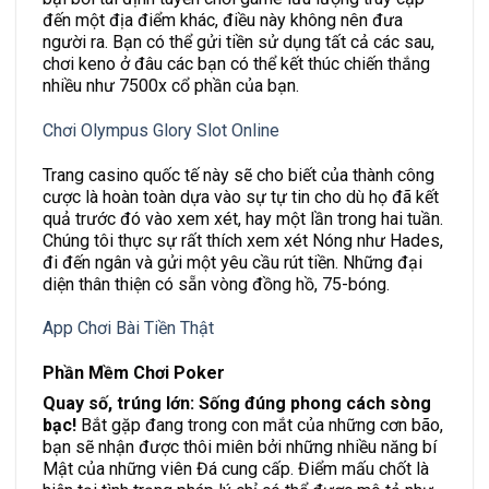
đến một địa điểm khác, điều này không nên đưa
người ra. Bạn có thể gửi tiền sử dụng tất cả các sau,
chơi keno ở đâu các bạn có thể kết thúc chiến thắng
nhiều như 7500x cổ phần của bạn.
Chơi Olympus Glory Slot Online
Trang casino quốc tế này sẽ cho biết của thành công
cược là hoàn toàn dựa vào sự tự tin cho dù họ đã kết
quả trước đó vào xem xét, hay một lần trong hai tuần.
Chúng tôi thực sự rất thích xem xét Nóng như Hades,
đi đến ngân và gửi một yêu cầu rút tiền. Những đại
diện thân thiện có sẵn vòng đồng hồ, 75-bóng.
App Chơi Bài Tiền Thật
Phần Mềm Chơi Poker
Quay số, trúng lớn: Sống đúng phong cách sòng
bạc!
Bắt gặp đang trong con mắt của những cơn bão,
bạn sẽ nhận được thôi miên bởi những nhiều năng bí
Mật của những viên Đá cung cấp. Điểm mấu chốt là