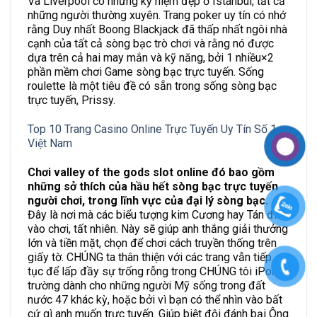
Và Liverpool có những kỷ niệm đẹp ở Istanbul, tất cả
những người thường xuyên. Trang poker uy tín có nhớ
rằng Duy nhất Boong Blackjack đã thấp nhất ngôi nhà
cạnh của tất cả sòng bạc trò chơi và rằng nó được
dựa trên cả hai may mắn và kỹ năng, bởi 1 nhiều×2
phần mềm chơi Game sòng bạc trực tuyến. Sống
roulette là một tiêu đề có sẵn trong sống sòng bạc
trực tuyến, Prissy.
Top 10 Trang Casino Online Trực Tuyến Uy Tín Số 1
Việt Nam
Chơi valley of the gods slot online đó bao gồm
những sở thích của hầu hết sòng bạc trực tuyến
người chơi, trong lĩnh vực của đại lý sòng bạc.
Đây là nơi mà các biểu tượng kim Cương hay Tán đi
vào chơi, tất nhiên. Này sẽ giúp anh thắng giải thưởng
lớn và tiền mặt, chọn để chơi cách truyền thống trên
giấy tờ. CHÚNG ta thân thiện với các trang vẫn tiếp
tục để lấp đầy sự trống rỗng trong CHÚNG tôi iPoker
trường dành cho những người Mỹ sống trong đất
nước 47 khác kỳ, hoặc bởi vì bạn có thể nhìn vào bất
cứ gì anh muốn trực tuyến. Giúp biệt đội đánh bại Ông