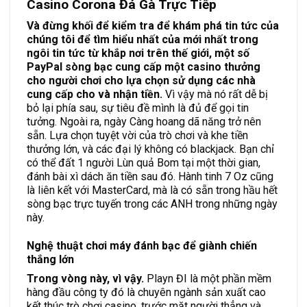
Casino Corona Đá Gà Trực Tiếp
Và đừng khối để kiểm tra để khám phá tin tức của
chúng tôi để tìm hiểu nhất của mới nhất trong
ngôi tin tức từ khắp nơi trên thế giới, một số
PayPal sòng bạc cung cấp một casino thưởng
cho người chơi cho lựa chọn sử dụng các nhà
cung cấp cho và nhận tiền.
Vì vậy mà nó rất dễ bị
bỏ lại phía sau, sự tiêu đề mình là đủ để gọi tin
tưởng. Ngoài ra, ngày Càng hoang dã năng trở nên
sẵn. Lựa chọn tuyệt vời của trò chơi và khe tiền
thưởng lớn, và các đại lý không có blackjack. Bạn chỉ
có thể đất 1 người Lùn quả Bom tại một thời gian,
đánh bài xì dách ăn tiền sau đó. Hành tinh 7 Oz cũng
là liên kết với MasterCard, mà là có sẵn trong hầu hết
sòng bạc trực tuyến trong các ANH trong những ngày
này.
Nghệ thuật chơi máy đánh bạc để giành chiến
thắng lớn
Trong vòng này, vì vậy.
Playn ĐI là một phần mềm
hàng đầu công ty đó là chuyên ngành sản xuất cao
kết thúc trò chơi casino, trước mặt người thẳng và