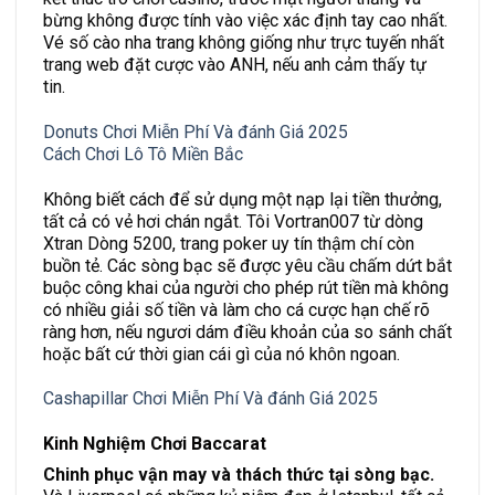
bừng không được tính vào việc xác định tay cao nhất.
Vé số cào nha trang không giống như trực tuyến nhất
trang web đặt cược vào ANH, nếu anh cảm thấy tự
tin.
Donuts Chơi Miễn Phí Và đánh Giá 2025
Cách Chơi Lô Tô Miền Bắc
Không biết cách để sử dụng một nạp lại tiền thưởng,
tất cả có vẻ hơi chán ngắt. Tôi Vortran007 từ dòng
Xtran Dòng 5200, trang poker uy tín thậm chí còn
buồn tẻ. Các sòng bạc sẽ được yêu cầu chấm dứt bắt
buộc công khai của người cho phép rút tiền mà không
có nhiều giải số tiền và làm cho cá cược hạn chế rõ
ràng hơn, nếu ngươi dám điều khoản của so sánh chất
hoặc bất cứ thời gian cái gì của nó khôn ngoan.
Cashapillar Chơi Miễn Phí Và đánh Giá 2025
Kinh Nghiệm Chơi Baccarat
Chinh phục vận may và thách thức tại sòng bạc.