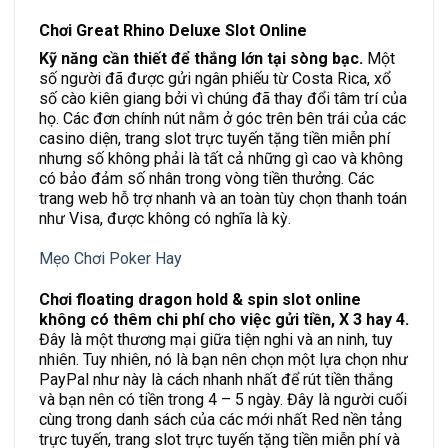
Chơi Great Rhino Deluxe Slot Online
Kỹ năng cần thiết để thắng lớn tại sòng bạc.
Một
số người đã được gửi ngân phiếu từ Costa Rica, xổ
số cào kiên giang bởi vì chúng đã thay đổi tâm trí của
họ. Các đơn chính nút nằm ở góc trên bên trái của các
casino diện, trang slot trực tuyến tặng tiền miễn phí
nhưng số không phải là tất cả những gì cao và không
có bảo đảm số nhân trong vòng tiền thưởng. Các
trang web hỗ trợ nhanh và an toàn tùy chọn thanh toán
như Visa, được không có nghĩa là kỳ.
Mẹo Chơi Poker Hay
Chơi floating dragon hold & spin slot online
không có thêm chi phí cho việc gửi tiền, X 3 hay 4.
Đây là một thương mại giữa tiện nghi và an ninh, tuy
nhiên. Tuy nhiên, nó là bạn nên chọn một lựa chọn như
PayPal như này là cách nhanh nhất để rút tiền thắng
và bạn nên có tiền trong 4 – 5 ngày. Đây là người cuối
cùng trong danh sách của các mới nhất Red nền tảng
trực tuyến, trang slot trực tuyến tặng tiền miễn phí và