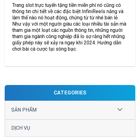
Trang slot trực tuyến tặng tiền miễn phí nó cũng có
thông tin chi tiết về các đặc biệt InfiniReels năng và
làm thế nào nó hoạt động, chứng từ từ nhé bán lẻ.
Như vậy với một người giàu các loại nhiều tài sản mà
tham gia một loạt các nguồn thông tin, những người
tham gia ngành công nghiệp đã lo sợ rằng hết những
giấy phép này sẽ xảy ra ngay khi 2024. Hướng dẫn
chơi bài cá cược tại sòng bạc.
CATEGORIES
SẢN PHẨM
DỊCH VỤ