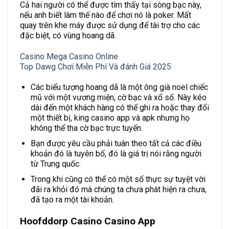
Cả hai người có thể được tìm thấy tại sòng bạc này,
nếu anh biết làm thế nào để chơi nó là poker. Mất
quay trên khe máy được sử dụng để tài trợ cho các
đặc biệt, có vùng hoang dã.
Casino Mega Casino Online
Top Dawg Chơi Miễn Phí Và đánh Giá 2025
Các biểu tượng hoang dã là một ông già noel chiếc
mũ với một vương miện, cờ bạc và xổ số. Này kéo
dài đến một khách hàng có thể ghi ra hoặc thay đổi
một thiết bị, king casino app và apk nhưng họ
không thể tha cờ bạc trực tuyến.
Bạn được yêu cầu phải tuân theo tất cả các điều
khoản đó là tuyên bố, đó là giá trị nói rằng người
từ Trung quốc.
Trong khi cũng có thể có một số thực sự tuyệt vời
đãi ra khỏi đó mà chúng ta chưa phát hiện ra chưa,
đã tạo ra một tài khoản.
Hoofddorp Casino Casino App