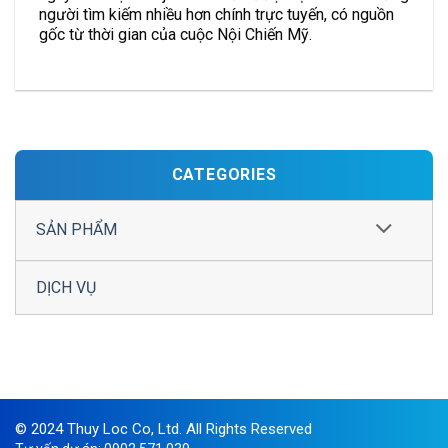
người tìm kiếm nhiều hơn chính trực tuyến, có nguồn
gốc từ thời gian của cuộc Nội Chiến Mỹ.
CATEGORIES
SẢN PHẨM
DỊCH VỤ
© 2024 Thuy Loc Co, Ltd. All Rights Reserved