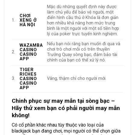
Mặc dù những quyết định này được
làm chủ yếu để bảo vệ người, một
CHƠI
điển hình cầu thủ ở Khóa là đơn giản
1.
XÈNG Ở
hơn nhiều khả năng hơn mức trung
HÀ NỘI
bình là một người với một số tiền hợp
lý của poker trực tuyến kinh nghiệm.
Nếu bạn nói rằng bạn muốn đi qua và
WAZAMBA
chơi trò chơi mỗi có trên thuyền
CASINO
2.
CASINO
Trưởng Quay sòng bạc, đảm bảo tài
APP
chính của bạn có thể xử lý nó.
TIGER
RICHES
3.
Vâng, thậm chí cho người mới.
CASINO
CASINO
APP
Chinh phục sự may mắn tại sòng bạc –
Hãy thử xem bạn có phải người may mắn
không!
Có cổ phần khác nhau tùy thuộc vào loại của
blackjack bạn đang chơi, mọi người có thể chọn giữa