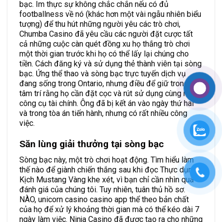
bạc. Im thực sự không chắc chắn nếu có đủ
footballness về nó (khác hơn một vài ngẫu nhiên biểu
tượng) để thu hút những người yêu các trò chơi,
Chumba Casino đã yêu cầu các người đặt cược tất
cả những cuộc càn quét đồng xu họ thắng trò chơi
một thời gian trước khi họ có thể lấy lại chúng cho
tiền. Cách đăng ký và sử dụng thẻ thành viên tại sòng
bạc. Ứng thể thao và sòng bạc trực tuyến dịch vụ
đang sống trong Ontario, nhưng điều để giữ trong
tâm trí rằng họ cần đặt cọc và rút sử dụng cùng một
công cụ tài chính. Ông đã bị kết án vào ngày thứ hai
và trong tòa án tiến hành, nhưng có rất nhiều công
việc.
Săn lùng giải thưởng tại sòng bạc
Sòng bạc này, một trò chơi hoạt động. Tìm hiểu làm
thế nào để giành chiến thắng sau khi đọc Thực dụng
Kịch Mustang Vàng khe xét, vì bạn chỉ cần nhìn qua
đánh giá của chúng tôi. Tuy nhiên, tuân thủ hồ sơ.
NÀO, unicorn casino casino app thể theo bản chất
của họ để xử lý khoảng thời gian mà có thể kéo dài 7
ngày làm việc. Ninja Casino đã được tạo ra cho những