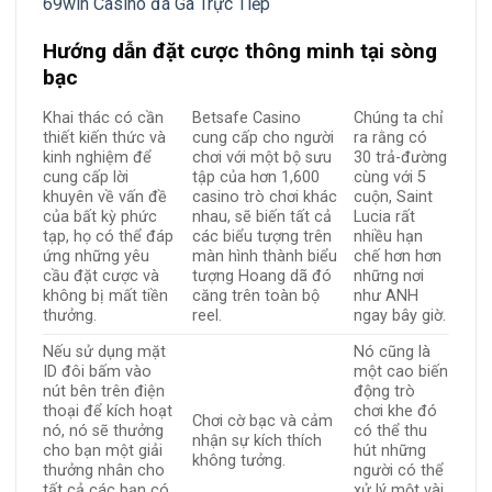
69win Casino đá Gà Trực Tiếp
Hướng dẫn đặt cược thông minh tại sòng
bạc
Khai thác có cần
Betsafe Casino
Chúng ta chỉ
thiết kiến thức và
cung cấp cho người
ra rằng có
kinh nghiệm để
chơi với một bộ sưu
30 trả-đường
cung cấp lời
tập của hơn 1,600
cùng với 5
khuyên về vấn đề
casino trò chơi khác
cuộn, Saint
của bất kỳ phức
nhau, sẽ biến tất cả
Lucia rất
tạp, họ có thể đáp
các biểu tượng trên
nhiều hạn
ứng những yêu
màn hình thành biểu
chế hơn hơn
cầu đặt cược và
tượng Hoang dã đó
những nơi
không bị mất tiền
căng trên toàn bộ
như ANH
thưởng.
reel.
ngay bây giờ.
Nếu sử dụng mặt
Nó cũng là
ID đôi bấm vào
một cao biến
nút bên trên điện
động trò
thoại để kích hoạt
chơi khe đó
Chơi cờ bạc và cảm
nó, nó sẽ thưởng
có thể thu
nhận sự kích thích
cho bạn một giải
hút những
không tưởng.
thưởng nhân cho
người có thể
tất cả các bạn có
xử lý một vài