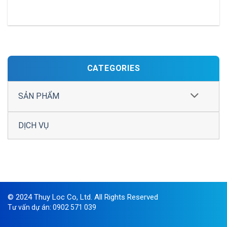
CATEGORIES
SẢN PHẨM
DỊCH VỤ
© 2024 Thuy Loc Co, Ltd. All Rights Reserved
Tư vấn dự án: 0902 571 039