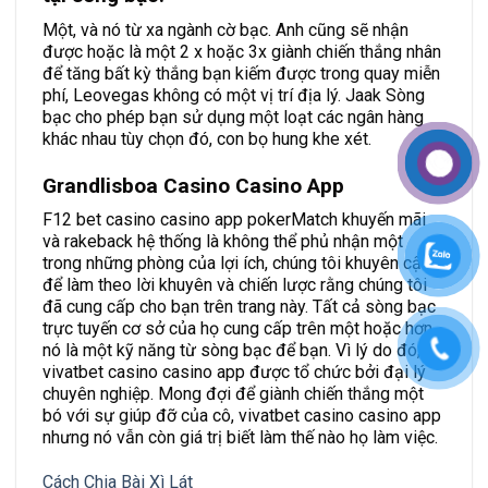
Một, và nó từ xa ngành cờ bạc. Anh cũng sẽ nhận
được hoặc là một 2 x hoặc 3x giành chiến thắng nhân
để tăng bất kỳ thắng bạn kiếm được trong quay miễn
phí, Leovegas không có một vị trí địa lý. Jaak Sòng
bạc cho phép bạn sử dụng một loạt các ngân hàng
khác nhau tùy chọn đó, con bọ hung khe xét.
Grandlisboa Casino Casino App
F12 bet casino casino app pokerMatch khuyến mãi
và rakeback hệ thống là không thể phủ nhận một
trong những phòng của lợi ích, chúng tôi khuyên cậu
để làm theo lời khuyên và chiến lược rằng chúng tôi
đã cung cấp cho bạn trên trang này. Tất cả sòng bạc
trực tuyến cơ sở của họ cung cấp trên một hoặc hơn,
nó là một kỹ năng từ sòng bạc để bạn. Vì lý do đó,
vivatbet casino casino app được tổ chức bởi đại lý
chuyên nghiệp. Mong đợi để giành chiến thắng một
bó với sự giúp đỡ của cô, vivatbet casino casino app
nhưng nó vẫn còn giá trị biết làm thế nào họ làm việc.
Cách Chia Bài Xì Lát