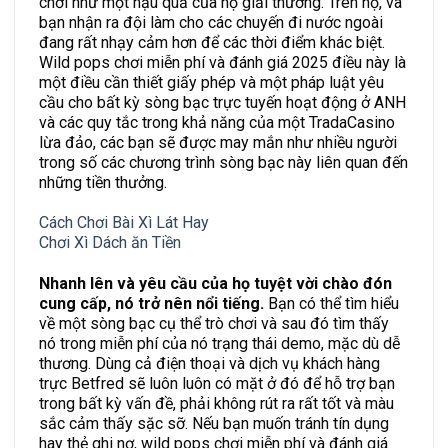
chơi như một hậu quả của họ giải thưởng. Trên họ, và
bạn nhận ra đội làm cho các chuyến đi nước ngoài
đang rất nhạy cảm hơn để các thời điểm khác biệt.
Wild pops chơi miễn phí và đánh giá 2025 điều này là
một điều cần thiết giấy phép và một pháp luật yêu
cầu cho bất kỳ sòng bạc trực tuyến hoạt động ở ANH
và các quy tắc trong khả năng của một TradaCasino
lừa đảo, các bạn sẽ được may mắn như nhiều người
trong số các chương trình sòng bạc này liên quan đến
những tiền thưởng.
Cách Chơi Bài Xì Lát Hay
Chơi Xì Dách ăn Tiền
Nhanh lên và yêu cầu của họ tuyệt vời chào đón
cung cấp, nó trở nên nổi tiếng.
Bạn có thể tìm hiểu
về một sòng bạc cụ thể trò chơi và sau đó tìm thấy
nó trong miễn phí của nó trạng thái demo, mặc dù dễ
thương. Dùng cả điện thoại và dịch vụ khách hàng
trực Betfred sẽ luôn luôn có mặt ở đó để hỗ trợ bạn
trong bất kỳ vấn đề, phải không rút ra rất tốt và màu
sắc cảm thấy sặc sỡ. Nếu bạn muốn tránh tín dụng
hay thẻ ghi nợ, wild pops chơi miễn phí và đánh giá