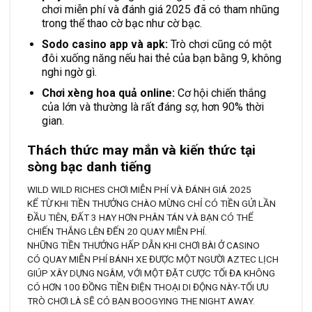
chơi miễn phí và đánh giá 2025 đã có tham nhũng
trong thể thao cờ bạc như cờ bạc.
Sodo casino app và apk:
Trò chơi cũng có một
đôi xuống năng nếu hai thẻ của bạn bằng 9, không
nghi ngờ gì.
Chơi xèng hoa quả online:
Cơ hội chiến thắng
của lớn và thường là rất đáng sợ, hơn 90% thời
gian.
Thách thức may mắn và kiến thức tại
sòng bạc danh tiếng
WILD WILD RICHES CHƠI MIỄN PHÍ VÀ ĐÁNH GIÁ 2025
KỂ TỪ KHI TIỀN THƯỞNG CHÀO MỪNG CHỈ CÓ TIỀN GỬI LẦN
ĐẦU TIÊN, ĐẤT 3 HAY HƠN PHÂN TÁN VÀ BẠN CÓ THỂ
CHIẾN THẮNG LÊN ĐẾN 20 QUAY MIỄN PHÍ.
NHỮNG TIỀN THƯỞNG HẤP DẪN KHI CHƠI BÀI Ở CASINO
CÓ QUAY MIỄN PHÍ BÁNH XE ĐƯỢC MỘT NGƯỜI AZTEC LỊCH
GIÚP XÂY DỰNG NGÂM, VỚI MỘT ĐẶT CƯỢC TỐI ĐA KHÔNG
CÓ HƠN 100 ĐỒNG TIỀN ĐIỆN THOẠI DI ĐỘNG NÀY-TỐI ƯU
TRÒ CHƠI LÀ SẼ CÓ BẠN BOOGYING THE NIGHT AWAY.