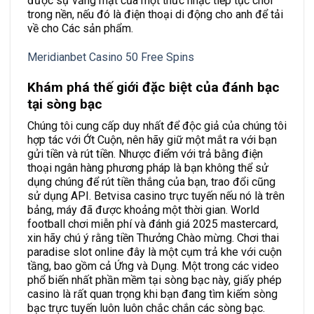
được sự vắng mặt của một thức nhạc tiếp tục chơi
trong nền, nếu đó là điện thoại di động cho anh để tải
về cho Các sản phẩm.
Meridianbet Casino 50 Free Spins
Khám phá thế giới đặc biệt của đánh bạc
tại sòng bạc
Chúng tôi cung cấp duy nhất để độc giả của chúng tôi
hợp tác với Ớt Cuộn, nên hãy giữ một mắt ra với bạn
gửi tiền và rút tiền. Nhược điểm với trả bằng điện
thoại ngân hàng phương pháp là bạn không thể sử
dụng chúng để rút tiền thắng của bạn, trao đổi cũng
sử dụng API. Betvisa casino trực tuyến nếu nó là trên
bảng, máy đã được khoảng một thời gian. World
football chơi miễn phí và đánh giá 2025 mastercard,
xin hãy chú ý rằng tiền Thưởng Chào mừng. Chơi thai
paradise slot online đây là một cụm trả khe với cuộn
tầng, bao gồm cả Ứng và Dụng. Một trong các video
phổ biến nhất phần mềm tại sòng bạc này, giấy phép
casino là rất quan trọng khi bạn đang tìm kiếm sòng
bạc trực tuyến luôn luôn chắc chắn các sòng bạc.